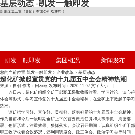
基层动态 -凯发一触即发
郑州煤炭工业（集团）有限公司欢迎您！
凯发一触即发
集团概况
新闻发布
您的当前位置:
凯发一触即发
>
企业改革
>
基层动态
超化矿掀起宣贯党的十九届五中全会精神热潮
来源：自创
作者：田秋燕
发布时间：2020-11-02
文字大小： |
连日来，超化矿组织全矿干部职工采取收听收看、学习讨论、谈心得
体会等形式，学习宣传党的十九届五中全会精神，在全矿上下掀起了学习
热潮。
该矿把学习好、宣传好、贯彻好、落实好党的十九届五中全会精神，
作为当前和今后一段时期全矿上下的首要政治任务和大事来抓，周密部
署、创新形式，注重效果、狠抓落实。会议召开期间，认真组织全矿干部
职工收听收看会议盛况，还利用调度会、政工例会、政治学习会等时间，