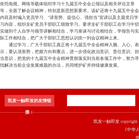
依托电视、网络等载体组织学习十九届五中全会公报以及相关评论文章
等，全面了解会议精神，特别是新思想新要求。该矿还将十九届五中全会
内容及时编入党员学习、“讲形势、提信心、强担当”宣讲以及主题党日学
习内容，组织全矿党员干部职工细致学习。要求全矿干部职工在学习中切
实做到个人自学与领导讲解相结合，学习座谈与讨论相结合，学报告与实
际工作相结合，把广大干部职工思想认识统一到会议精神上来。
通过学习，广大干部职工真正将十九届五中全会精神入脑、入心。表
示，要认清形势，把握方向和重点，进一步强化政治意识、责任意识、担
当意识，把党的十九届五中全会精神贯彻落实到当前各项工作中，努力寻
找解决当前企业发展难题的办法，共同维护矿井持续健康发展。
凯发一触即发的友情链
接：
凯发一触即发 copyright 
《中华人
地