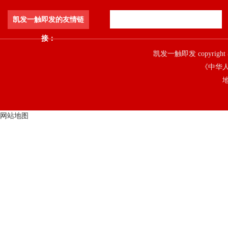
凯发一触即发的友情链
接：
凯发一触即发 copyright 
《中华人
地
网站地图