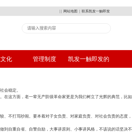
| |
网站地图
|
联系凯发一触即发
建文化
管理制度
凯发一触即发的
人才招聘
社会稳定。
口。在这方面，老一辈无产阶级革命家更是为我们树立了光辉的典范，比如
计较、不打骂吵闹。要本着对子女负责、对家庭负责、对社会负责的态度，
，做到自重自省、自警自励，大事讲原则、小事讲风格，不该说的话坚决不