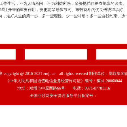
中工作生活，不为人情所困，不为利益所惑，坚决抵挡住糖衣炮弹的袭击
继往开来的重要作用，要把前辈勤俭节约、艰苦奋斗的优良传统继承好
航向，走好人生的第一步，多一些理性、少一些冲动；多一些自我约束、少一
pyright @ 2016-2021 zmjt.cn all rights reserved 制作单位：
《中华人民共和国增值电信业务经营许可证》编号：豫b1-20060044
地址：郑州市中原西路66号 电话：0371-87781116
全国互联网安全管理服务平台备案号：