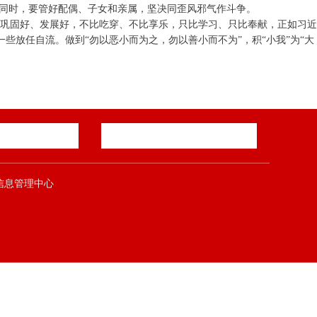
。同时，要管好配偶、子女和亲属，坚决同歪风邪气作斗争。
、巩固好、发展好，不比吃穿、不比享乐，只比学习、只比奉献，正如习近
些放任自流。做到“勿以恶小而为之，勿以善小而不为”，积“小我”为“大
郑煤集团信息管理中心