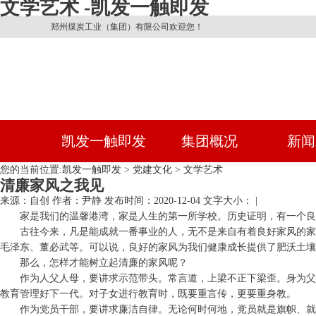
文学艺术 -凯发一触即发
郑州煤炭工业（集团）有限公司欢迎您！
凯发一触即发
集团概况
新闻
您的当前位置:
凯发一触即发
>
党建文化
>
文学艺术
清廉家风之我见
来源：自创
作者：尹静
发布时间：2020-12-04
文字大小： |
家是我们的温馨港湾，家是人生的第一所学校。历史证明，有一个良
古往今来，凡是能成就一番事业的人，无不是来自有着良好家风的家
毛泽东、董必武等。可以说，良好的家风为我们健康成长提供了肥沃土壤
那么，怎样才能树立起清廉的家风呢？
作为人父人母，要讲求示范带头。常言道，上梁不正下梁歪。身为父
教育管理好下一代。对子女进行教育时，既要重言传，更要重身教。
作为党员干部，要讲求廉洁自律。无论何时何地，党员就是旗帜、就