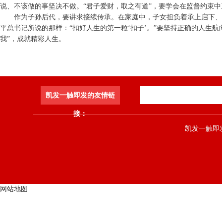
说、不该做的事坚决不做。“君子爱财，取之有道”，要学会在监督约束
作为子孙后代，要讲求接续传承。在家庭中，子女担负着承上启下、
平总书记所说的那样：“扣好人生的第一粒‘扣子’。”要坚持正确的人生
我”，成就精彩人生。
凯发一触即发的友情链
接：
凯发一触即发 co
网站地图