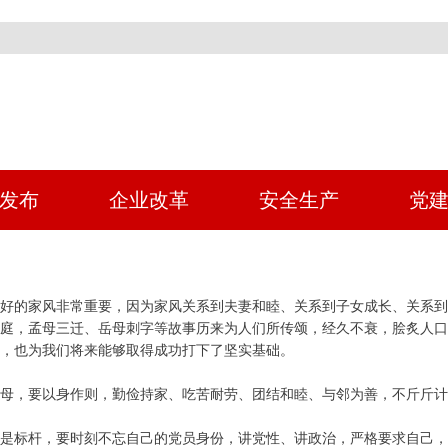
发布
企业改革
安全生产
党
好的家风非常重要，因为家风关系到夫妻和睦、关系到子女成长、关系到
庭，孟母三迁、岳母刺字等故事历来为人们所传颂，经久不衰，脍炙人
，也为我们将来能够取得成功打下了坚实基础。
母，要以身作则，勤俭持家、吃苦耐劳、团结和睦、与邻为善，不斤斤
是标杆，要时刻不忘自己的党员身份，讲党性、讲政治，严格要求自己