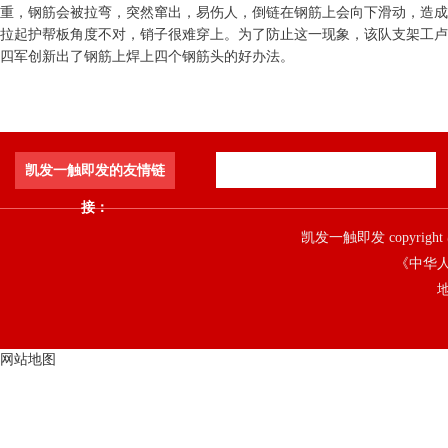
重，钢筋会被拉弯，突然窜出，易伤人，倒链在钢筋上会向下滑动，造成
拉起护帮板角度不对，销子很难穿上。为了防止这一现象，该队支架工卢
四军创新出了钢筋上焊上四个钢筋头的好办法。
凯发一触即发的友情链
接：
凯发一触即发 copyright 
《中华人
地
网站地图