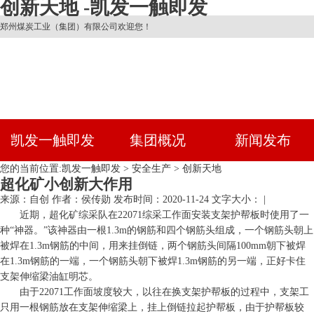
创新天地 -凯发一触即发
郑州煤炭工业（集团）有限公司欢迎您！
凯发一触即发
集团概况
新闻发布
您的当前位置:
凯发一触即发
>
安全生产
>
创新天地
超化矿小创新大作用
来源：自创
作者：侯传勋
发布时间：2020-11-24
文字大小： |
近期，超化矿综采队在22071综采工作面安装支架护帮板时使用了一
种“神器。”该神器由一根1.3m的钢筋和四个钢筋头组成，一个钢筋头朝上
被焊在1.3m钢筋的中间，用来挂倒链，两个钢筋头间隔100mm朝下被焊
在1.3m钢筋的一端，一个钢筋头朝下被焊1.3m钢筋的另一端，正好卡住
支架伸缩梁油缸明芯。
由于22071工作面坡度较大，以往在换支架护帮板的过程中，支架工
只用一根钢筋放在支架伸缩梁上，挂上倒链拉起护帮板，由于护帮板较