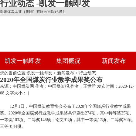
行业动态 -凯发一触即发
郑州煤炭工业（集团）有限公司欢迎您！
凯发一触即发
集团概况
新闻发布
您的当前位置:
凯发一触即发
>
新闻发布
>
行业动态
2020年全国煤炭行业教学成果奖公布
来源：中国煤炭网
作者：中国煤炭报,作者：王世雅
发布时间：2020-12-
08
文字大小： |
12月1日，中国煤炭教育协会公布了2020年全国煤炭行业教学成果
奖。2020年全国煤炭行业教学成果奖共评选出274项，其中特等奖25项、
一等奖103项、二等奖146项；论文91项，其中一等奖17项、二等奖30项、
三等奖44项。