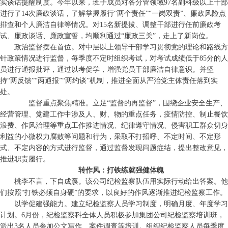
实谈话提醒制度。今年以来，班子成员对各分管领域97名副科级以上干部
进行了14次廉政谈话，了解掌握履行“两个责任”“一岗双责”、廉政风险点
排查和个人廉洁自律等情况。对15名新提拔、调整干部进行任前廉政考
试、廉政谈话、廉政宣誓，均顺利通过“廉政三关”，走上了新岗位。
政治监督摆在首位。对中层以上领导干部学习贯彻党的理论和路线方
针政策情况进行监督，每季度不定时组织考试，对考试成绩低于85分的人
员进行通报批评，通过以考促学，增强党员干部廉洁自律意识。并坚
持“两反馈”“两通报”“两约谈”机制，推进全面从严治党主体责任落到实
处。
监督重点聚焦精准。立足“监督的再监督”，围绕企业安全生产、
经营管理、党建工作中涉及人、财、物的重点任务，疫情防控、制止餐饮
浪费、作风治理等重点工作推进情况、纪律遵守情况、侵害职工群众切身
利益的小微权力腐败等问题和行为，采取不打招呼、不定时间、不定形
式、不定内容的方式进行监督，通过监督发现问题症结，提出整改意见，
推进职责履行。
转作风：打铁练就强健体魄
桃李不言，下自成蹊。该公司纪检监察队伍用实际行动给出答案。他
们按照“打铁必须自身硬”的要求，以良好的作风逐渐推进纪检监察工作。
以学促建强能力。建立纪检监察人员学习制度，明确月度、年度学习
计划。6月份，纪检监察科全体人员积极参加集团公司纪检监察培训班，
派出3名人员参加公文写作、案件调查等培训。组织纪检监察人员每季度