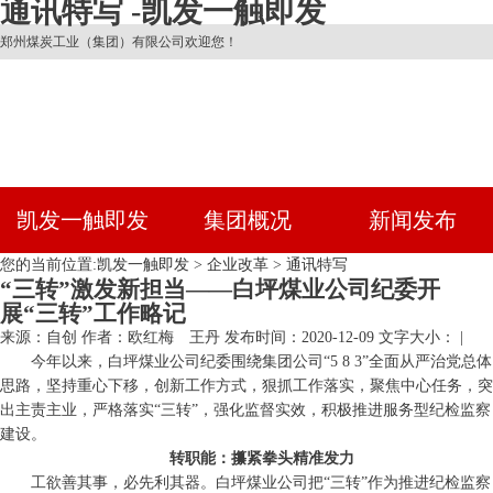
通讯特写 -凯发一触即发
郑州煤炭工业（集团）有限公司欢迎您！
凯发一触即发
集团概况
新闻发布
您的当前位置:
凯发一触即发
>
企业改革
>
通讯特写
“三转”激发新担当——白坪煤业公司纪委开
展“三转”工作略记
来源：自创
作者：欧红梅 王丹
发布时间：2020-12-09
文字大小： |
今年以来，白坪煤业公司纪委围绕集团公司“5 8 3”全面从严治党总体
思路，坚持重心下移，创新工作方式，狠抓工作落实，聚焦中心任务，突
出主责主业，严格落实“三转”，强化监督实效，积极推进服务型纪检监察
建设。
转职能：攥紧拳头精准发力
工欲善其事，必先利其器。白坪煤业公司把“三转”作为推进纪检监察