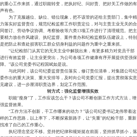
的重心工作来抓，通过职能转变，把执好纪、问好责、把好关工作做的有
声有色。
为了克服越位、缺位、错位现象，把不该管的还给主责部门，集中精
力落实好监督责任，规范纪检监察工作职责定位，对与主责主业无关的合
同签订、劳动争议协调、考察验收等六类13项工作进行了清理规范。把主
要精力放在作风建设、执纪监督、案件查办和纪检监察队伍建设上，特别
是把防止和查处损害职工群众切身利益的问题作为重中之重来抓。
“让纪检部门从其它的无关主业中解脱出来，有更多精力对党员干部
进行有效监督，让主业更突出，为公司各项工作健康有序开展提供坚强保
障。”该公司党委书记程国斌如是说。
与此同时，该公司纪委监督责任落实，修订责任清单，对集团公司纪
委作出的重大决策、重大安排等，及时向公司党委汇报，提出贯彻落实意
见建议，进一步厘清职责边界，划定工作范围。
转方式：强化监督增强实效
职能“瘦身”了，工作应该怎么干？该公司不断创新工作方式方法，增
强监督效果。
“工作方法不创新，干工作哪来的动力？”该公司纪委书记龙伟带着这
样的工作思路，以上率下，不断探索新路子，让“失重”的纪检干部，重新
找准了自己的工作重心。
执纪理念坚定不移。坚持把纪律和规矩挺在前面，坚持抓早抓小，落