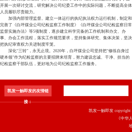
开展一次研讨交流，研究解决公司纪委工作中的实际问题，不断提高全体
人员履职尽责能力。
加强内部管理监督。建立一体运行的执纪执法权力运行机制，制定和
完善了《白坪煤业公司纪检监察工作制度》《白坪煤业公司纪检监察日常
监督实施办法》等5项制度，逐步建立科学完备的工作机制和办文、办
事、办会工作流程，落实工作规范要求，坚持集体研究、集体决策，坚决
把执纪审查权力关进制度牢笼。
深化“三转”，永无止境。2020年，白坪煤业公司坚持把“修练自身过
硬本领”作为纪检监察的主要招牌来培育，努力建设忠诚、干净、担当的
纪检监察干部队伍，更好地为公司纪检监察工作服务。
凯发一触即发的友情链
接：
凯发一触即发 copyright 
《中华人
地