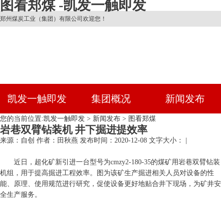
图看郑煤 -凯发一触即发
郑州煤炭工业（集团）有限公司欢迎您！
凯发一触即发
集团概况
新闻发布
您的当前位置:
凯发一触即发
>
新闻发布
>
图看郑煤
岩巷双臂钻装机 井下掘进提效率
来源：自创
作者：田秋燕
发布时间：2020-12-08
文字大小： |
近日，
超化矿
新引进一台型号为cmzy2-180-35的煤矿用岩巷双臂钻装
机组，用于提高掘进工程效率。图为该矿
生产掘进相关人员对设备的性
能、原理、使用规范进行研究，促使设备更好地贴合井下现场，为矿井安
全生产服务。