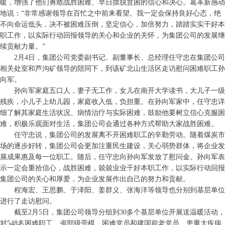
暖，增强了他们勇敢战胜困难、早日摆脱贫困的信心和决心。葛革新感动
地说：“非常感谢领导在百忙之中前来看望。我一定会保持良好心态，绝
不向命运低头，决不被困难压倒，坚定信心，加倍努力，踏踏实实干好本
职工作，以实际行动回报领导的关心和企业的关怀，为集团公司的发展继
续贡献力量。”
2月4日，集团公司党委副书记、副董事长、总经理任守忠在集团公司
相关处室和芦沟矿领导的陪同下，到该矿北山生活区走访慰问困难职工孙
向军。
孙向军家庭五口人，妻子无工作，女儿在南开大学读书，大儿子一级
残疾，小儿子上幼儿园，家庭收入低，负担重。在孙向军家中，任守忠详
细了解其家庭生活状况、病情治疗与实际困难，鼓励他要树立信心克服困
难，积极乐观面对生活，集团公司会通过各种方式帮助大家战胜困难。
任守忠说，集团公司的发展离不开困难职工的辛勤劳动。随着煤炭市
场的逐步好转，集团公司会更加注重民生建设，关心弱势群体，将企业发
展成果惠及每一位职工。随后，任守忠向孙向军发放了慰问金。孙向军表
示一定会重拾信心，战胜困难，兢兢业业干好本职工作，以实际行动回报
集团公司的关心和厚爱，为企业发展作出自己的努力和贡献。
程海宏、王思鹏、于泽阳、姜群义、张海洋等领导也分别到基层单位
进行了走访慰问。
截至2月5日，集团公司领导分组到30多个基层单位开展送温暖活动，
对548名困难职工、省部级劳模、困难党员和建国前老党员、患重大疾病