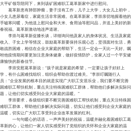
大平矿领导陪同下，来到该矿困难职工葛革新家中进行慰问。
葛革新患有肺部肿瘤，妻子没有工作，儿子上大学，大女儿上初中，
小女儿患尿毒症，家庭生活非常困难。在葛革新家，李崇亲切地握着他的
手嘘寒问暖，为他送上慰问金和大米、食用油等慰问品，并送上美好的新
春祝福。葛革新激动地连声道谢。
李崇与葛革新促膝长谈，详细询问他及家人的身体状况、生活及家庭
收入、子女上学等情况，鼓励葛革新要保持乐观心态，坚强面对生活，勇
敢战胜困难，相信在企业大家庭的帮助下，生活一定会一天比一天好。嘱
咐他疫情期间要更加注意身体健康，做好疫情防护，全家人过一个平安健
康愉快的新春佳节。
李崇安慰葛革新说：“孩子就是家庭的希望，一定要让孩子好好上
学，有什么困难找组织，组织会帮助你渡过难关。”李崇叮嘱随行人
员：“企业发展的根本目的就是实现广大职工安居乐业，我们要不断完善
困难职工帮扶机制，重点关注特殊困难职工群体，帮助他们多解决实际问
题，让他们切实感受到企业大家庭的温暖。”
李崇要求，各级组织要不断完善困难职工帮扶机制，重点关注特殊困
难职工群体，帮助他们多解决实际问题，切实让他们感受到企业大家庭的
温暖，切实让广大职工享受到企业改革发展的红利。
一句句暖心的话语，一声声美好的祝福，温暖并融化着困难职工葛
革新的心，让他们一家人切实感受到了党组织的关怀和企业大家庭的温