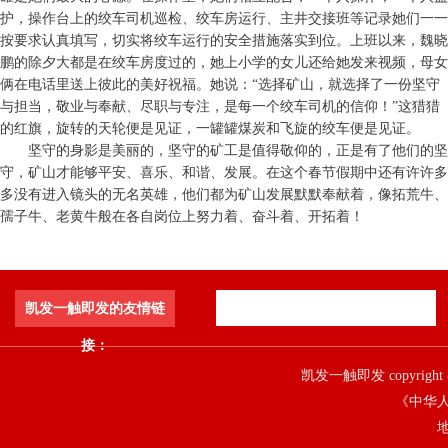
护，操作台上的绞车司机巡检、绞车房运行、主井交接班等记录她们一一
按要求认真填写，切实将绞车运行的安全措施落实到位。上班以来，魏晓
鹏的除夕大都是在绞车房度过的，她上小学的女儿还给她发来视频，母女
俩在电话里送上彼此的美好祝福。她说：“选择矿山，就选择了一份坚守
与担当，敬业与奉献、尽职与专注，是每一个绞车司机的信仰！”这猎猎
的红旗，旋转的天轮便是见证，一罐罐煤炭和飞旋的绞车便是见证。
坚守的身影是美丽的，坚守的矿工是值得敬仰的，正是有了他们的坚
守，矿山才能够平安、喜乐、和谐、发展。在这个春节假期中还有许许多
多没有进入镜头的无名英雄，他们都为矿山发展默默奉献着，像拓荒牛、
孺子牛、老黄牛般在各自岗位上努力着、奋斗着、开拓着！
凯发一触即发的友情链
接：
凯发一触即发 copyright 
《中华人
地