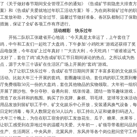
了《关于做好春节期间安全管理工作的通知》《告成矿节前隐患大排查方
案》和《告成矿关爱就地过年职工活动方案》等，为在岗和留矿过年的职
工发放补助，为全矿安全过节、温馨过节做好准备。各区队都制订了保勤
措施，保证了全矿各项工作有序进行。
活动精彩 快乐过年
开拓二队职工张建省开心地说：“今天真是太幸运了，上午套住了
鸡，中午和工友们一起吃了大盘鸡，下午参加‘小鸡吃米’游戏还获得了奖
品电饭煲，今年在矿上过年真好！”“大吉大利，今天吃鸡！”“谁谁谁运气
太好了，套住了鸡”成为告成矿职工节日期间谈论的热点。之所以成为热
点，源于大年三十该矿在生活区广场上开展的“套鸡”游戏。
为了让职工快乐过年，告成矿在节日期间开展了丰富多彩的文化娱乐
活动。比如大年三十开展的套鸡、套圈趣味活动。套住鸡的职工凭票到餐
厅免费领取50元一份的大盘鸡，套住其他物品的实物领取。大年初一组织
开展了掷沙包、争分夺秒、奋勇向前、纸张传递、团结一致等趣味游戏，
营造了欢乐祥和的氛围。购买了扑克牌、象棋、羽毛球、篮球等文体活动
用品发放到留矿职工手中。矿文化娱乐中心开放，安装通风换气设备，每
日定时消毒，每天人数限定在50人以内，职工持出入证和健康扫码进入。
大年三十晚上，为住在职工宿舍的职工发放花生、瓜子、糖果、水果等，
让职工感受到在异地过年的温暖与关爱。大年初一，矿领导带着慰问品到
生产、生活两区，中央风井、北翼风井、东风井等各个岗位慰问坚守工作