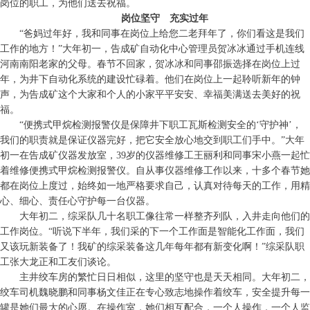
岗位的职工，为他们送去祝福。
岗位坚守 充实过年
“爸妈过年好，我和同事在岗位上给您二老拜年了，你们看这是我们
工作的地方！”大年初一，告成矿自动化中心管理员贺冰冰通过手机连线
河南南阳老家的父母。春节不回家，贺冰冰和同事邵振选择在岗位上过
年，为井下自动化系统的建设忙碌着。他们在岗位上一起聆听新年的钟
声，为告成矿这个大家和个人的小家平平安安、幸福美满送去美好的祝
福。
“便携式甲烷检测报警仪是保障井下职工瓦斯检测安全的‘守护神’，
我们的职责就是保证仪器完好，把它安全放心地交到职工们手中。”大年
初一在告成矿仪器发放室，39岁的仪器维修工王丽利和同事宋小燕一起忙
着维修便携式甲烷检测报警仪。自从事仪器维修工作以来，十多个春节她
都在岗位上度过，始终如一地严格要求自己，认真对待每天的工作，用精
心、细心、责任心守护每一台仪器。
大年初二，综采队几十名职工像往常一样整齐列队，入井走向他们的
工作岗位。“听说下半年，我们采的下一个工作面是智能化工作面，我们
又该玩新装备了！我矿的综采装备这几年每年都有新变化啊！”综采队职
工张大龙正和工友们谈论。
主井绞车房的繁忙日日相似，这里的坚守也是天天相同。大年初二，
绞车司机魏晓鹏和同事杨文佳正在专心致志地操作着绞车，安全提升每一
罐是她们最大的心愿。在操作室，她们相互配合，一个人操作，一个人监