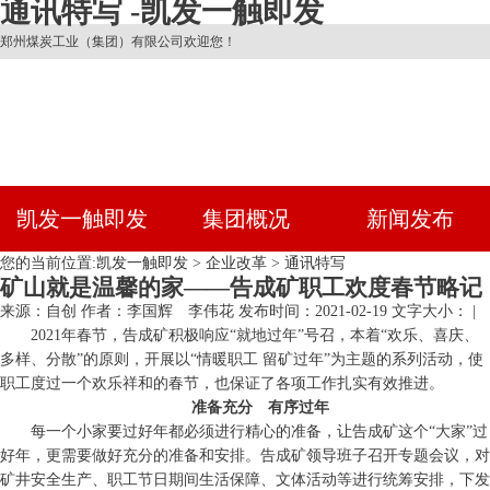
通讯特写 -凯发一触即发
郑州煤炭工业（集团）有限公司欢迎您！
凯发一触即发
集团概况
新闻发布
您的当前位置:
凯发一触即发
>
企业改革
>
通讯特写
矿山就是温馨的家——告成矿职工欢度春节略记
来源：自创
作者：李国辉 李伟花
发布时间：2021-02-19
文字大小： |
2021年春节，告成矿积极响应“就地过年”号召，本着“欢乐、喜庆、
多样、分散”的原则，开展以“情暖职工 留矿过年”为主题的系列活动，使
职工度过一个欢乐祥和的春节，也保证了各项工作扎实有效推进。
准备充分 有序过年
每一个小家要过好年都必须进行精心的准备，让告成矿这个“大家”过
好年，更需要做好充分的准备和安排。告成矿领导班子召开专题会议，对
矿井安全生产、职工节日期间生活保障、文体活动等进行统筹安排，下发