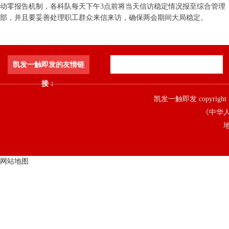
动零报告机制，各科队每天下午3点前将当天信访稳定情况报至综合管理
部，并且要妥善处理职工群众来信来访，确保两会期间大局稳定。
凯发一触即发的友情链
接：
凯发一触即发 copyright 
《中华人
地
网站地图