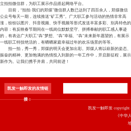
立拍拍微信群，为职工展示作品搭起网络平台。
目前，“拍拍·我们的郑煤”微信群人数已达到了四百余人，郑煤微信
公众号每天一期，连续推送“矿工秀”。广大职工参与活动的热情非常高
涨，纷纷以图片、抖音视频、快手视频等形式发送丰富多彩、别具特色的
内容：有反映春节期间在一线岗位默默坚守、拼搏奉献的职工感人事迹
的，有表达广大职工“犇”梦想、“犇”幸福、“犇”未来新年愿望的，有展示
一线职工特技绝活的，有晒晒家庭幸福过年的欢乐场景的等等。
拍一拍，秀一秀，郑煤的明天会更加出彩。郑煤人将以崭新的姿态、
振奋的精神、更加饱满的热情投入到新的一年工作中，开启新征程，展示
新作为。让我们携手并肩，共同前进！
凯发一触即发的友情链
接：
凯发一触即发 copyright 
《中华人
地