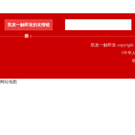
凯发一触即发的友情链
接：
凯发一触即发 copyright 
《中华人
地
网站地图