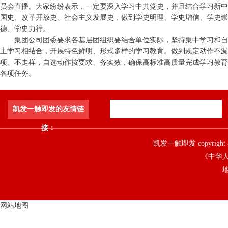
员会直播。大家纷纷表示，一定要深入学习中共党史，并且结合学习新中
国史、改革开放史、社会主义发展史，做到学史明理、学史增信、学史崇
德、学史力行。
集团公司团委要求各基层团组织要结合单位实际，坚持集中学习和自
主学习相结合，开展特色鲜明、形式多样的学习教育。做到规定动作不漏
项、不走样，自选动作按要求、务实效，确保高标准高质量完成学习教育
各项任务。
凯发一触即发的友情链
接：
凯发一触即发 copyright 
《中华人
地
网站地图