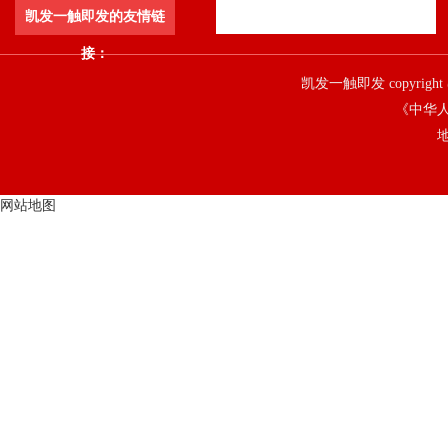
凯发一触即发的友情链
接：
凯发一触即发 copyright 
《中华人
地
网站地图