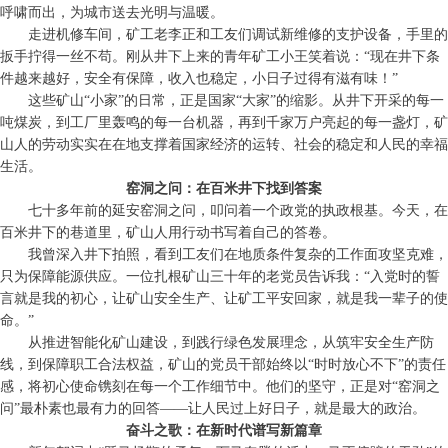
呼啸而出，为城市送去光明与温暖。
走进机修车间，矿工老李正和工友们调试新维修的支护设备，手里的
扳手拧得一丝不苟。刚从井下上来的青年矿工小王笑着说：“现在井下条
件越来越好，安全有保障，收入也稳定，小日子过得有滋有味！”
这些矿山“小家”的日常，正是国家“大家”的缩影。从井下开采的每一
吨煤炭，到工厂里轰鸣的每一台机器，再到千家万户亮起的每一盏灯，矿
山人的劳动实实在在地支撑着国家经济的运转、社会的稳定和人民的幸福
生活。
窑洞之问：在百米井下找到答案
七十多年前的延安窑洞之问，叩问着一个政党的执政根基。今天，在
百米井下的巷道里，矿山人用行动书写着自己的答卷。
我曾深入井下拍照，看到工友们在地质条件复杂的工作面攻坚克难，
只为保障能源供应。一位扎根矿山三十年的老党员告诉我：“入党时的誓
言就是我的初心，让矿山安全生产、让矿工平安回家，就是我一辈子的使
命。”
从推进智能化矿山建设，到践行绿色发展理念，从筑牢安全生产防
线，到保障职工合法权益，矿山的党员干部始终以“时时放心不下”的责任
感，将初心使命镌刻在每一个工作细节中。他们的坚守，正是对“窑洞之
问”最朴素也最有力的回答——让人民过上好日子，就是最大的政治。
奋斗之歌：在新时代谱写新篇章