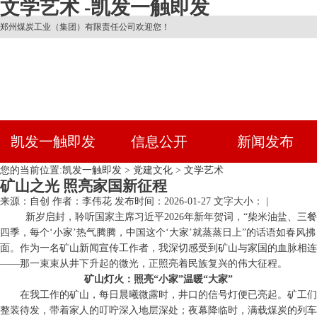
文学艺术 -凯发一触即发
郑州煤炭工业（集团）有限责任公司欢迎您！
凯发一触即发
信息公开
新闻发布
您的当前位置:
凯发一触即发
>
党建文化
>
文学艺术
矿山之光 照亮家国新征程
来源：自创
作者：李伟花
发布时间：2026-01-27
文字大小： |
新岁启封，聆听国家主席习近平2026年新年贺词，“柴米油盐、三餐
四季，每个‘小家’热气腾腾，中国这个‘大家’就蒸蒸日上”的话语如春风拂
面。作为一名矿山新闻宣传工作者，我深切感受到矿山与家国的血脉相连
——那一束束从井下升起的微光，正照亮着民族复兴的伟大征程。
矿山灯火：照亮“小家”温暖“大家”
在我工作的矿山，每日晨曦微露时，井口的信号灯便已亮起。矿工们
整装待发，带着家人的叮咛深入地层深处；夜幕降临时，满载煤炭的列车