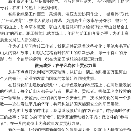
新年贺词中“跃马扬鞭的勇气、万马奔腾的活力、马不停蹄的干劲”的
号召，在矿山的热土上激荡回响。
智能化综采工作面里，采煤机、液压支架协同作业，一键启停“取代
了‘汗流浃背’”，技术人员紧盯屏幕，为提高生产效率争分夺秒。曾经的
矸石山上，如今草木葱茏，矿山人用智慧和汗水绘就“绿水青山就是金山
银山”的画卷。职工技能比武赛场上，年轻的矿工们各显身手，为矿山高
质量发展注入新的活力。
作为矿山新闻宣传工作者，我见证并记录着这些变化：用笔尖书写矿
山人的奋斗故事，用镜头定格新时代矿工的崭新形象。每一个奋斗的身
影，每一个创新的瞬间，都在为家国梦想的实现汇聚力量。
微光成炬：在平凡岗位上贡献力量
从井下点点灯火到城市万家璀璨，从矿山一隅之地到祖国万里河山，
个人的奋斗、企业的发展与国家的繁荣始终同频共振。
在智能化矿山建设的浪潮中，在绿色发展的转型路上，在高质量发展
的征程上，每个矿山人都是参与者、见证者、贡献者。机修工老李拧紧的
每一颗螺丝，安监员小王保障的每一次安全生产，技术员优化的每一个参
数——这些看似平凡的坚守，共同构筑起国家能源安全的坚固屏障。
作为矿山故事的讲述者，我愿继续做矿山的“发声者”，讲好新时代矿
工的故事；做初心的“守护者”，记录普通劳动者的不凡；做奋斗的“参与
者”，在平凡的岗位上为高质量发展贡献力量。
新的一年，让我们带着新年贺词的温暖与力量，以矿山人特有的干劲