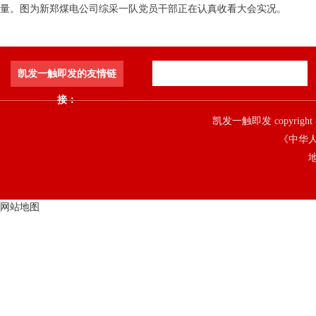
量。图为新郑煤电公司综采一队党员干部正在认真收看大会实况。
凯发一触即发的友情链
接：
凯发一触即发 copyright 
《中华人
地
网站地图