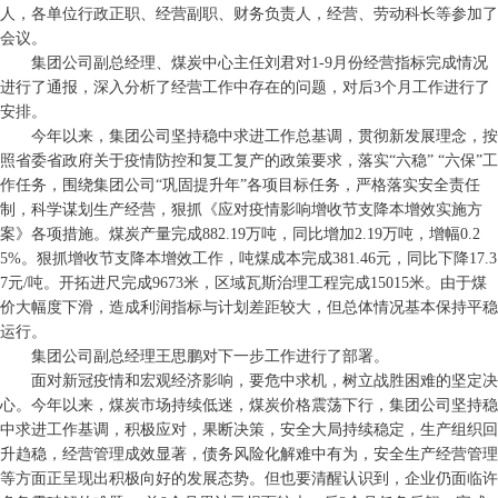
人，各单位行政正职、经营副职、财务负责人，经营、劳动科长等参加了
会议。
集团公司副总经理、煤炭中心主任刘君对1-9月份经营指标完成情况
进行了通报，深入分析了经营工作中存在的问题，对后3个月工作进行了
安排。
今年以来，集团公司坚持稳中求进工作总基调，贯彻新发展理念，按
照省委省政府关于疫情防控和复工复产的政策要求，落实“六稳” “六保”工
作任务，围绕集团公司“巩固提升年”各项目标任务，严格落实安全责任
制，科学谋划生产经营，狠抓《应对疫情影响增收节支降本增效实施方
案》各项措施。煤炭产量完成882.19万吨，同比增加2.19万吨，增幅0.2
5%。狠抓增收节支降本增效工作，吨煤成本完成381.46元，同比下降17.3
7元/吨。开拓进尺完成9673米，区域瓦斯治理工程完成15015米。由于煤
价大幅度下滑，造成利润指标与计划差距较大，但总体情况基本保持平稳
运行。
集团公司副总经理王思鹏对下一步工作进行了部署。
面对新冠疫情和宏观经济影响，要危中求机，树立战胜困难的坚定决
心。今年以来，煤炭市场持续低迷，煤炭价格震荡下行，集团公司坚持稳
中求进工作基调，积极应对，果断决策，安全大局持续稳定，生产组织回
升趋稳，经营管理成效显著，债务风险化解难中有为，安全生产经营管理
等方面正呈现出积极向好的发展态势。但也要清醒认识到，企业仍面临许