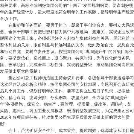
相关要求，高标准编制好集团公司的“十四五”发展规划纲要。要谋划好明
年的生产经营计划，最大程度地符合明年的工作实际，指导明年生产经营
各项工作。
在形势和任务面前，要勇于担当，凝聚干事创业合力。要树立大局观
念。全体干部职工要把思想和精力集中到破危局、渡难关，实现企业改革
脱困这个大局上来，必须处理好个人利益与集体利益的关系，局部利益与
整体利益的关系，眼前利益与长远利益的关系，做到政治自觉、思想自觉
和行动自觉；要树立责任意识。按照集团公司“巩固提升年”的各项目标任
务，要坚定信心、迎难而上，凝心聚力、共克时艰，为有效化解债务风
险、改革脱困，完成全年目标任务、实现转型升级、推动集团公司高质量
发展做出更大的贡献！
集团公司总工程师杨治国主持会议并要求，各级领导干部要迅速学习
这次经营活动分析会精神，按照集团公司的安排部署，专题召开会议研究
后几个月工作，谋划好明年的工作。要牢固树立过紧日子思想，提振信
心、精心谋划、统筹安排、务实创新、攻坚克难，全力落实“巩固提升
年”各项措施，保安全、稳生产，强管理、提质量，促改革、调结构，防
风险、惠民生，巩固主业发展根基，畅通转型发展空间，为完成集团公司
2020年各项目标任务，推动集团公司实现高质量发展做出新的更大的贡
献!
会上，芦沟矿从安全生产、成本管控、提质增效，锦源建设从项目施