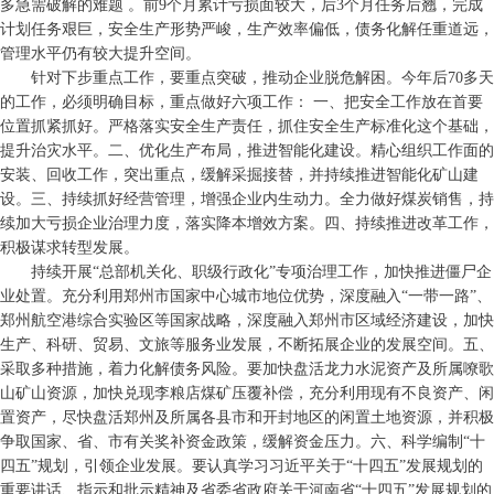
多急需破解的难题 。前9个月累计亏损面较大，后3个月任务后翘，完成
计划任务艰巨，安全生产形势严峻，生产效率偏低，债务化解任重道远，
管理水平仍有较大提升空间。
针对下步重点工作，要重点突破，推动企业脱危解困。今年后70多天
的工作，必须明确目标，重点做好六项工作： 一、把安全工作放在首要
位置抓紧抓好。严格落实安全生产责任，抓住安全生产标准化这个基础，
提升治灾水平。二、优化生产布局，推进智能化建设。精心组织工作面的
安装、回收工作，突出重点，缓解采掘接替，并持续推进智能化矿山建
设。三、持续抓好经营管理，增强企业内生动力。全力做好煤炭销售，持
续加大亏损企业治理力度，落实降本增效方案。四、持续推进改革工作，
积极谋求转型发展。
持续开展“总部机关化、职级行政化”专项治理工作，加快推进僵尸企
业处置。充分利用郑州市国家中心城市地位优势，深度融入“一带一路”、
郑州航空港综合实验区等国家战略，深度融入郑州市区域经济建设，加快
生产、科研、贸易、文旅等服务业发展，不断拓展企业的发展空间。五、
采取多种措施，着力化解债务风险。要加快盘活龙力水泥资产及所属嘹歌
山矿山资源，加快兑现李粮店煤矿压覆补偿，充分利用现有不良资产、闲
置资产，尽快盘活郑州及所属各县市和开封地区的闲置土地资源，并积极
争取国家、省、市有关奖补资金政策，缓解资金压力。六、科学编制“十
四五”规划，引领企业发展。要认真学习习近平关于“十四五”发展规划的
重要讲话、指示和批示精神及省委省政府关于河南省“十四五”发展规划的