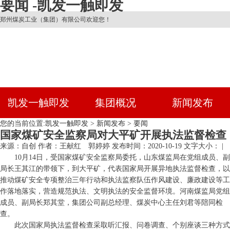
要闻 -凯发一触即发
郑州煤炭工业（集团）有限公司欢迎您！
凯发一触即发
集团概况
新闻发布
您的当前位置:
凯发一触即发
>
新闻发布
>
要闻
国家煤矿安全监察局对大平矿开展执法监督检查
来源：自创
作者：王献红 郭婷婷
发布时间：2020-10-19
文字大小： |
10月14日，受国家煤矿安全监察局委托，山东煤监局在党组成员、副
局长王其江的带领下，到大平矿，代表国家局开展异地执法监督检查，以
推动煤矿安全专项整治三年行动和执法监察队伍作风建设、廉政建设等工
作落地落实，营造规范执法、文明执法的安全监督环境。河南煤监局党组
成员、副局长郑其堂，集团公司副总经理、煤炭中心主任刘君等陪同检
查。
此次国家局执法监督检查采取听汇报、问卷调查、个别座谈三种方式