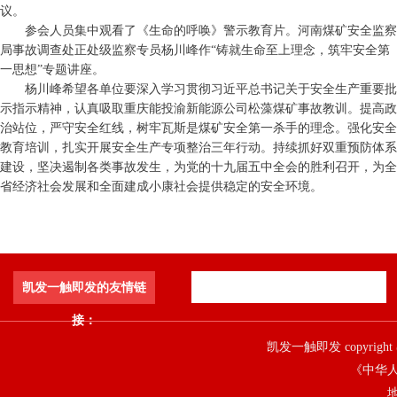
议。
参会人员集中观看了《生命的呼唤》警示教育片。河南煤矿安全监察
局事故调查处正处级监察专员杨川峰作“铸就生命至上理念，筑牢安全第
一思想”专题讲座。
杨川峰希望各单位要深入学习贯彻习近平总书记关于安全生产重要批
示指示精神，认真吸取重庆能投渝新能源公司松藻煤矿事故教训。提高政
治站位，严守安全红线，树牢瓦斯是煤矿安全第一杀手的理念。强化安全
教育培训，扎实开展安全生产专项整治三年行动。持续抓好双重预防体系
建设，坚决遏制各类事故发生，为党的十九届五中全会的胜利召开，为全
省经济社会发展和全面建成小康社会提供稳定的安全环境。
凯发一触即发的友情链
接：
凯发一触即发 copyright 
《中华人
地