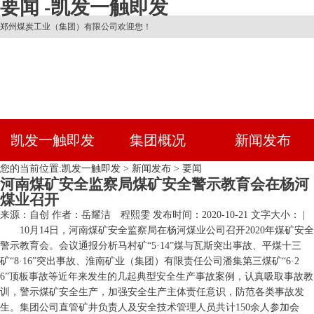
要闻 -凯发一触即发
郑州煤炭工业（集团）有限公司欢迎您！
凯发一触即发
集团概况
新闻发布
您的当前位置:
凯发一触即发
>
新闻发布
>
要闻
河南煤矿安全监察局煤矿安全警示教育会在杨河
煤业召开
来源：自创
作者：岳耀洁 程熙雯
发布时间：2020-10-21
文字大小： |
10月14日，河南煤矿安全监察局在杨河煤业公司召开2020年煤矿安全
警示教育会。会议通报分析马村矿“5·14”煤与瓦斯突出事故、平煤十三
矿“8·16”突出事故、淮南矿业（集团）有限责任公司潘集第三煤矿“6·2
6”顶板事故等近年来发生的几起典型安全生产事故案例，认真吸取事故教
训，警示煤矿安全生产，加强安全生产主体责任意识，防范各类事故发
生。集团公司直管矿井负责人及安全技术管理人员共计150余人参加会