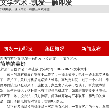
文学艺术 -凯发一触即发
郑州煤炭工业（集团）有限公司欢迎您！
凯发一触即发
集团概况
新闻发布
您的当前位置:
凯发一触即发
>
党建文化
>
文学艺术
简单的美好
来源：自创
作者：牛进成
发布时间：2020-10-26
文字大小： |
家里的洗衣机最近突然不工作了，一插上插座，电刚一通上就立马断
了。没招了，只好打售后电话派人维修。离约定时间，过了一个小时，维
修师傅慌慌张张赶来了，连忙说，家里出了点事，耽误了。听完故障情
况，师傅分析说：这种情况有可能是电机坏了，如果维修需要更换电机。
我两手一摊，没办法，只好换啰。师傅就开始与厂家联系，得到的答复
是，西门子的电机相对较贵，需要800多元。
我正在考虑是换电机还是再买新洗衣机时，一直在客厅的小女儿拿着