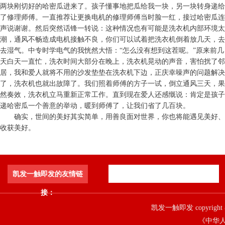
两块刚切好的哈密瓜进来了。孩子懂事地把瓜给我一块，另一块转身递给
了修理师傅。一直推荐让更换电机的修理师傅当时脸一红，接过哈密瓜连
声说谢谢。然后突然话锋一转说：这种情况也有可能是洗衣机内部环境太
潮，通风不畅造成电机接触不良，你们可以试着把洗衣机倒着放几天，去
去湿气。中专时学电气的我恍然大悟：“怎么没有想到这茬呢。”原来前几
天白天一直忙，洗衣时间大部分在晚上，洗衣机晃动的声音，害怕扰了邻
居，我和爱人就将不用的沙发垫垫在洗衣机下边，正庆幸噪声的问题解决
了，洗衣机也就出故障了。我们照着师傅的方子一试，倒立通风三天，果
然奏效，洗衣机立马重新正常工作。直到现在爱人还感慨说：肯定是孩子
递哈密瓜一个善意的举动，暖到师傅了，让我们省了几百块。
确实，世间的美好其实简单，用善良面对世界，你也将能遇见美好、
收获美好。
凯发一触即发的友情链
接：
凯发一触即发 copyright 
《中华人