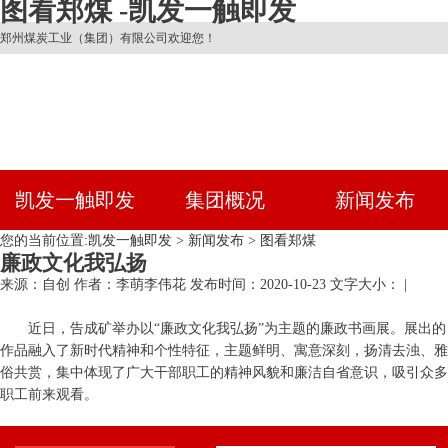
图看郑煤 -凯发一触即发
郑州煤炭工业（集团）有限公司欢迎您！
凯发一触即发
集团概况
新闻发布
您的当前位置:
凯发一触即发
>
新闻发布
>
图看郑煤
廉政文化我弘扬
来源：自创
作者：李萌李伟花
发布时间：2020-10-23
文字大小： |
近日，告成矿举办以“廉政文化我弘扬”为主题的廉政书画展。展出的
作品融入了新时代精神和个性特征，主题鲜明、寓意深刻，扬清去浊、雅
俗共赏，集中体现了广大干部职工的精神风貌和廉洁自省意识，吸引众多
职工前来观看。