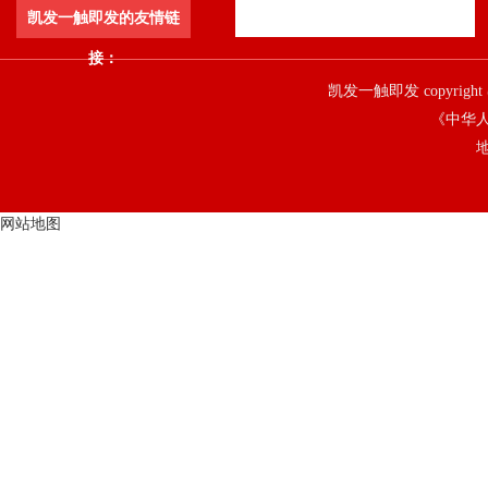
凯发一触即发的友情链
接：
凯发一触即发 copyright 
《中华人
地
网站地图