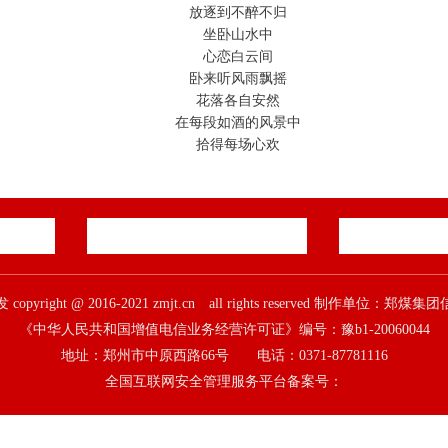
放逐到不醉不归
坐卧山水中
心恋白云间
卧来听风雨飘摇
花落各自安然
在每段如酒的风景中
拾得每场心欢
pyright @ 2016-2021 zmjt.cn all rights reserved 制作单位：
《中华人民共和国增值电信业务经营许可证》编号：豫b1-20060044
地址：郑州市中原西路66号 电话：0371-87781116
全国互联网安全管理服务平台备案号：