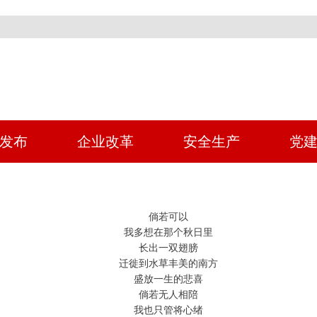
发布
企业改革
安全生产
党
倘若可以
我多想在那个秋日里
长出一双翅膀
迁徙到水草丰美的南方
盛放一生的悲喜
倘若无人相陪
我也只管将心绪