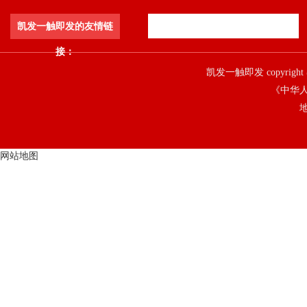
凯发一触即发的友情链
接：
凯发一触即发 copyright 
《中华人
地
网站地图