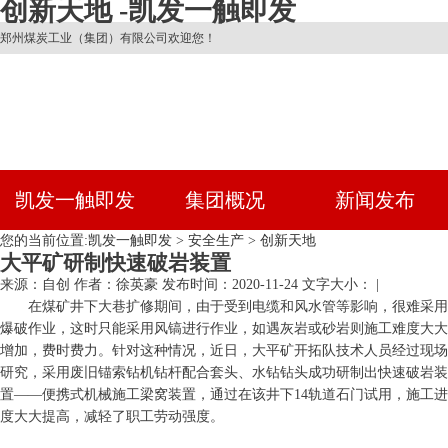
创新天地 -凯发一触即发
郑州煤炭工业（集团）有限公司欢迎您！
凯发一触即发
集团概况
新闻发布
您的当前位置:
凯发一触即发
>
安全生产
>
创新天地
大平矿研制快速破岩装置
来源：自创
作者：徐英豪
发布时间：2020-11-24
文字大小： |
在煤矿井下大巷扩修期间，由于受到电缆和风水管等影响，很难采用
爆破作业，这时只能采用风镐进行作业，如遇灰岩或砂岩则施工难度大大
增加，费时费力。针对这种情况，近日，大平矿开拓队技术人员经过现场
研究，采用废旧锚索钻机钻杆配合套头、水钻钻头成功研制出快速破岩装
置——便携式机械施工梁窝装置，通过在该井下14轨道石门试用，施工进
度大大提高，减轻了职工劳动强度。