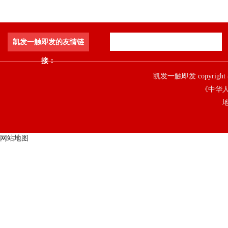
凯发一触即发的友情链
接：
凯发一触即发 copyright 
《中华人
地
网站地图