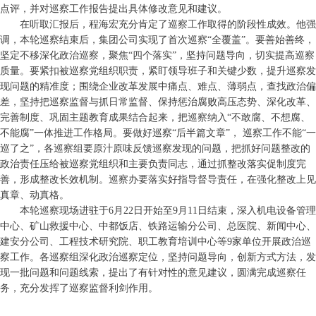
点评，并对巡察工作报告提出具体修改意见和建议。
在听取汇报后，程海宏充分肯定了巡察工作取得的阶段性成效。他强
调，本轮巡察结束后，集团公司实现了首次巡察“全覆盖”。要善始善终，
坚定不移深化政治巡察，聚焦“四个落实”，坚持问题导向，切实提高巡察
质量。要紧扣被巡察党组织职责，紧盯领导班子和关键少数，提升巡察发
现问题的精准度；围绕企业改革发展中痛点、难点、薄弱点，查找政治偏
差，坚持把巡察监督与抓日常监督、保持惩治腐败高压态势、深化改革、
完善制度、巩固主题教育成果结合起来，把巡察纳入“不敢腐、不想腐、
不能腐”一体推进工作格局。要做好巡察“后半篇文章”， 巡察工作不能“一
巡了之”，各巡察组要原汁原味反馈巡察发现的问题，把抓好问题整改的
政治责任压给被巡察党组织和主要负责同志，通过抓整改落实促制度完
善，形成整改长效机制。巡察办要落实好指导督导责任，在强化整改上见
真章、动真格。
本轮巡察现场进驻于6月22日开始至9月11日结束，深入机电设备管理
中心、矿山救援中心、中都饭店、铁路运输分公司、总医院、新闻中心、
建安分公司、工程技术研究院、职工教育培训中心等9家单位开展政治巡
察工作。各巡察组深化政治巡察定位，坚持问题导向，创新方式方法，发
现一批问题和问题线索，提出了有针对性的意见建议，圆满完成巡察任
务，充分发挥了巡察监督利剑作用。