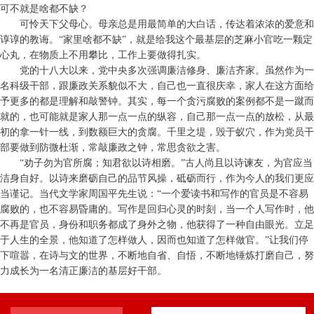
可不就是啥都不缺？
可怜天下父母心。母亲总是用最简单的大白话，传达着浓浓的爱意和
谆谆的教诲。“家里啥都不缺”，就是给我这个最基层的芝麻小官吃一颗定
心丸，在物质上不用攀比，工作上要做得扎实。
党的十八大以来，党中央多次强调廉洁修身、廉洁齐家。虽然作为一
名科级干部，跟廉政关系貌似不大，自己也一直很庆幸，家人在这方面给
予更多的都是理解和敲警钟。其实，每一个贪污腐败的案例都不是一蹴而
就的，也可能就是家人那一点一点的纵容，自己那一点一点的放松，从最
初的拿一针一线，到数额巨大的贪腐。千里之堤，毁于蚁穴，作为党员干
部要做到防微杜渐，常敲廉政之钟，常思贪欲之害。
“劝子勿为官所腐；知君欲以诗相磨。”古人尚且以诗谏友，为官应当
洁身自好。以诗来磨砺自己的品节风操，砥砺而行，作为今人的我们更应
当谨记。当代文学家周国平先生说：“一个爱读书和写作的官员是不容易
腐败的，也不容易昏庸的。写作是回归心灵的时刻，当一个人写作时，他
不再是官员，身份和职务都成了身外之物，他获得了一种自由眼光。立足
于人生的全景，他知道了怎样做人，因而也知道了怎样做官。”让我们停
下喧嚣，在诗与文的世界，不断地自省、自悟，不断地锤炼打磨自己，努
力成长为一名清正廉洁的基层好干部。