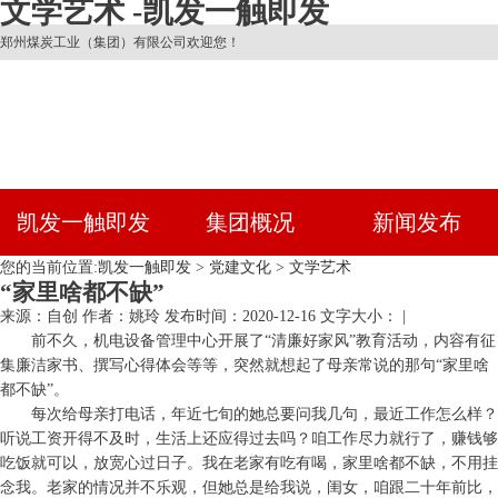
文学艺术 -凯发一触即发
郑州煤炭工业（集团）有限公司欢迎您！
凯发一触即发
集团概况
新闻发布
您的当前位置:
凯发一触即发
>
党建文化
>
文学艺术
“家里啥都不缺”
来源：自创
作者：姚玲
发布时间：2020-12-16
文字大小： |
前不久，机电设备管理中心开展了“清廉好家风”教育活动，内容有征
集廉洁家书、撰写心得体会等等，突然就想起了母亲常说的那句“家里啥
都不缺”。
每次给母亲打电话，年近七旬的她总要问我几句，最近工作怎么样？
听说工资开得不及时，生活上还应得过去吗？咱工作尽力就行了，赚钱够
吃饭就可以，放宽心过日子。我在老家有吃有喝，家里啥都不缺，不用挂
念我。老家的情况并不乐观，但她总是给我说，闺女，咱跟二十年前比，