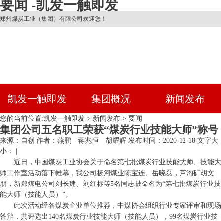
要闻 -凯发一触即发
郑州煤炭工业（集团）有限公司欢迎您！
凯发一触即发
集团概况
新闻发布
您的当前位置:
凯发一触即发
>
新闻发布
>
要闻
集团公司五名职工荣获“煤炭行业技能大师”称号
来源：自创
作者：燕鹏 蒋兆恒 胡耀辉
发布时间：2020-12-18
文字大
小： |
近日，中国煤炭工业协会关于命名第七批煤炭行业技能大师、技能大
师工作室活动落下帷幕，我公司杨河煤业陈宝连、岳晓磊，芦沟矿胡文
朋，新郑煤电公司刘长建、刘红标等5名同志被命名为“第七批煤炭行业技
能大师（技能人员）”。
此次活动经各煤炭企业单位推荐，中煤协会组织行业专家评审和现场
答辩，共评选出140名煤炭行业技能大师（技能人员），99名煤炭行业技