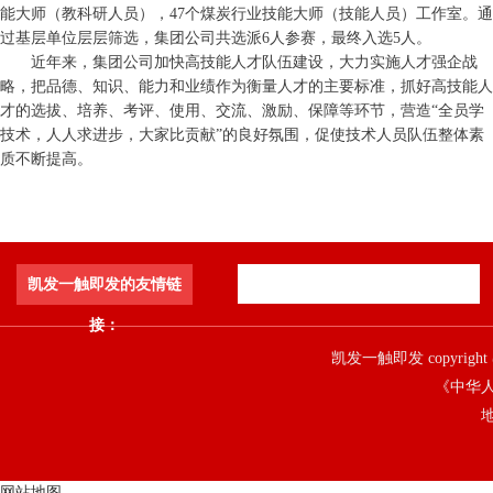
能大师（教科研人员），47个煤炭行业技能大师（技能人员）工作室。通
过基层单位层层筛选，集团公司共选派6人参赛，最终入选5人。
近年来，集团公司加快高技能人才队伍建设，大力实施人才强企战
略，把品德、知识、能力和业绩作为衡量人才的主要标准，抓好高技能人
才的选拔、培养、考评、使用、交流、激励、保障等环节，营造“全员学
技术，人人求进步，大家比贡献”的良好氛围，促使技术人员队伍整体素
质不断提高。
凯发一触即发的友情链
接：
凯发一触即发 copyright 
《中华人
地
网站地图