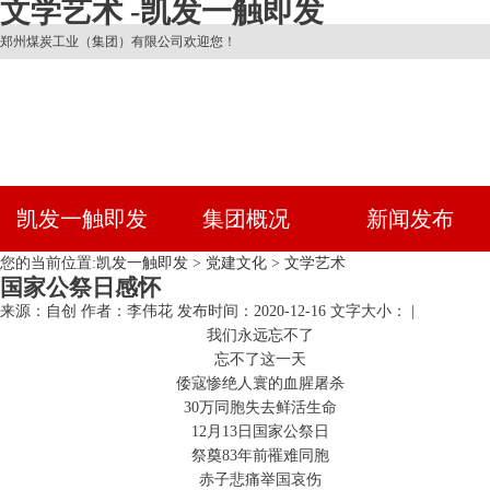
文学艺术 -凯发一触即发
郑州煤炭工业（集团）有限公司欢迎您！
凯发一触即发
集团概况
新闻发布
您的当前位置:
凯发一触即发
>
党建文化
>
文学艺术
国家公祭日感怀
来源：自创
作者：李伟花
发布时间：2020-12-16
文字大小： |
我们永远忘不了
忘不了这一天
倭寇惨绝人寰的血腥屠杀
30万同胞失去鲜活生命
12月13日国家公祭日
祭奠83年前罹难同胞
赤子悲痛举国哀伤