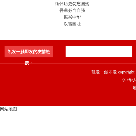
缅怀历史勿忘国殇
吾辈必当自强
振兴中华
以雪国耻
凯发一触即发的友情链
接：
凯发一触即发 copyright 
《中华人
地
网站地图