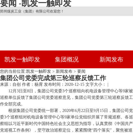
要闻 -凯发一触即发
郑州煤炭工业（集团）有限公司欢迎您！
凯发一触即发
集团概况
新闻发布
您的当前位置:
凯发一触即发
>
新闻发布
>
要闻
集团公司党委完成第三轮巡察反馈工作
来源：自创
作者：杨霄
发布时间：2020-12-15
文字大小： |
12月3日至8日，集团公司党委3个巡察组向机电设备管理中心等9家被
巡察单位反馈了集团公司党委巡察意见，集团公司党委第三轮巡察反馈工
作全部完成。
根据集团公司党委统一部署，2020年6月22日至9月15日，集团公司党
委3个巡察组对机电设备管理中心等9家单位党组织开展了常规巡察。各巡
察组以习近平新时代中国特色社会主义思想为指导，认真贯彻《中国共产
党巡视工作条例》，坚守政治巡察定位，紧紧围绕“四个落实”，聚焦被巡