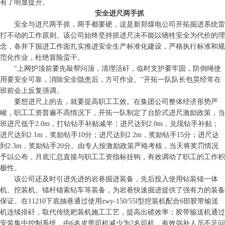
有了明显提升。
安全进尺两手抓
安全与进尺两手抓，两手都要硬，这是新郑煤电公司开拓掘进系统雷
打不动的工作原则。该公司始终坚持抓进尺决不能以牺牲安全为代价的理
念，各井下掘进工作面扎实推进安全生产标准化建设，严格执行标准和规
范化作业，杜绝冒险蛮干。
“上网护顶前要先敲帮问顶，清理活矸，临时支护要牢固，防倒绳使
用要安全可靠，消除安全隐患后，方可作业。”开拓一队队长包昊经常在
班前会上反复强调。
要想进尺上的去，就要提高职工工效。在集团公司整体经济形势严
峻，职工工资普遍不高情况下，开拓一队制定了台阶式进尺激励政策，当
班进尺低于2.0m，打钻钻手补贴减半；进尺达到2.0m，兑现钻手补贴；
进尺达到2.1m，奖励钻手10分；进尺达到2.2m，奖励钻手15分；进尺达
到2.3m，奖励钻手20分。由专人按激励政策严格考核，当天将奖罚情况
予以公布，月底汇总直接与职工工资指标挂钩，有效调动了职工的工作积
极性。
该公司还及时引进先进的岩巷掘进装备，先后投入使用钻装锚一体
机、挖装机、锚杆锚索钻车等装备，为岩巷快速掘进提供了强有力的装备
保证。在11210下底抽巷通过使用zwy-150/55l型挖装机配合6部胶带输送
机连续排矸，取代传统耙装机施工工艺，提高出碴效率；胶带输送机通过
安装集中控制系统，由6名皮带司机减少为2名司机，有效弥补人员不足问