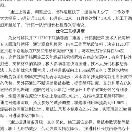
题。
“通过上装备、调整层位、出砟速度快了，遗留尾工少了，工作效率
大大提高，9月进尺113米、10月份112米、11月份达到了170米，职工干劲
越来越足了。”开拓一队班组长杜祖春兴奋地说。
优化工艺提进度
为及时解决井下11210下底抽巷施工难题，开拓掘进科技术人员每班
专人跟班盯循环，通过观察和摸索，结合工作面地质资料，决定11210下
底抽巷个别地段在l7灰底部砂质泥岩中施工，与灰岩法距保持在3m左
右，这样既便于锚网施工又能保证锚索锚固端在稳定岩层中，有利于快速
掘进。支护材料的紧缺，极大影响巷道快速掘进，技术人员们积极想办
法，从支护优化方面考虑，对巷道底板向上1.5m减弱支护；因铁水槽钢
板断货就采用钢筋支护网配合水泥固形；风水管吊挂无圆钢就用废旧皮带
条代替。另外还通过不断调整爆破参数，提高循环进度。充分利用在l7灰
底部砂质泥岩施工炮眼的时间比原定正规循环工序节省30分钟的有利条
件，炮眼深度在原设计基础上增加至少0.2m，在维持原正规循环同时，
通过对炮眼深度、角度参数的试验调整，将炮眼利用率提高到91-96%，
爆破有效深度达到2.3m，爆破进尺基本稳定在2.1-2.2m，实现班进2.3m目
标，日进基本达到6.9m。
“通过掘进装备升级、支护优化、施工层位选择、爆破参数调整等措
施，职工无用功减少、劳动强度大幅度降低。”掘进科科长姚丙傲信心十