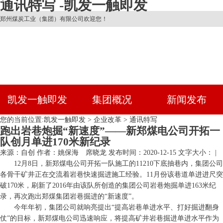
通讯特写 -凯发一触即发
郑州煤炭工业（集团）有限公司欢迎您！
凯发一触即发
集团概况
新闻发布
您的当前位置:
凯发一触即发
>
企业改革
>
通讯特写
跑出岩巷炮掘“新速度”——新郑煤电公司开拓一
队创月单进170米新纪录
来源：自创
作者：姚保海 席晓龙
发布时间：2020-12-15
文字大小： |
12月8日，新郑煤电公司开拓一队施工的11210下底抽巷内，集团公司
各骨干矿井正在交流着岩巷快速掘进施工经验。11月份该巷道单进进尺突
破170米，刷新了2016年由该队所创造的集团公司岩巷炮掘单进163米纪
录，再次跑出郑煤集团岩巷掘进的“新速度”。
今年年初，集团公司就响亮提出“提高岩巷单进水平、打好掘进翻身
仗”的目标，新郑煤电公司迅速响应，将提高矿井岩巷掘进单进水平作为