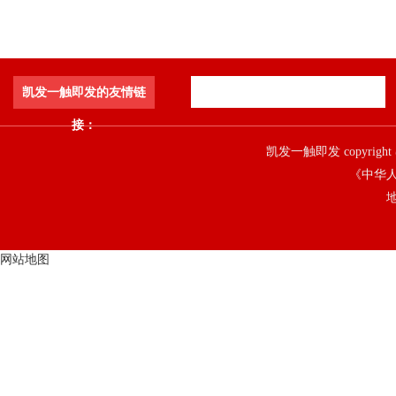
凯发一触即发的友情链
接：
凯发一触即发 copyright 
《中华人
地
网站地图