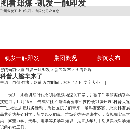
图看郑煤 -凯发一触即发
郑州煤炭工业（集团）有限公司欢迎您！
凯发一触即发
集团概况
新闻发布
您的当前位置:
凯发一触即发
>
新闻发布
>
图看郑煤
科普大篷车来了
来源：自创
作者：赵倩
发布时间：2020-12-16
文字大小： |
为进一步推进新时代文明实践活动深入开展，让孩子们零
距离感受科
技魅力，12月15日，告成矿社区邀请新密市科技协会组织开展“科普大篷
车”进社区志愿服务活动，为社区孩子们带来一场科普盛宴。此次科普展
品
共分为基础科学，
新型冠状病毒、垃圾分类等健康生活，
虚拟现实三大
类，涵盖力学、光学、电学等多
学科知识，是青少年动手动脑实践科学知
识的有效工具。