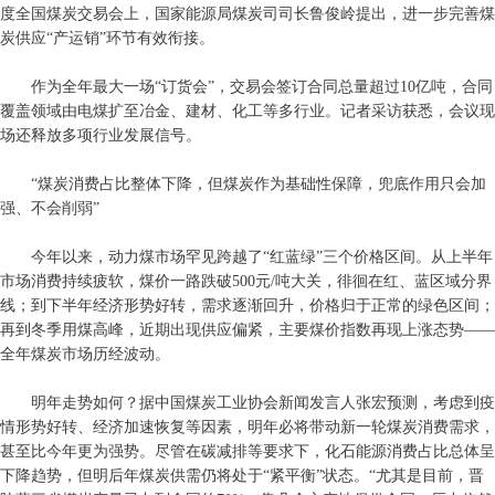
度全国煤炭交易会上，国家能源局煤炭司司长鲁俊岭提出，进一步完善煤
炭供应“产运销”环节有效衔接。
作为全年最大一场“订货会”，交易会签订合同总量超过10亿吨，合同
覆盖领域由电煤扩至冶金、建材、化工等多行业。记者采访获悉，会议现
场还释放多项行业发展信号。
“煤炭消费占比整体下降，但煤炭作为基础性保障，兜底作用只会加
强、不会削弱”
今年以来，动力煤市场罕见跨越了“红蓝绿”三个价格区间。从上半年
市场消费持续疲软，煤价一路跌破500元/吨大关，徘徊在红、蓝区域分界
线；到下半年经济形势好转，需求逐渐回升，价格归于正常的绿色区间；
再到冬季用煤高峰，近期出现供应偏紧，主要煤价指数再现上涨态势——
全年煤炭市场历经波动。
明年走势如何？据中国煤炭工业协会新闻发言人张宏预测，考虑到疫
情形势好转、经济加速恢复等因素，明年必将带动新一轮煤炭消费需求，
甚至比今年更为强势。尽管在碳减排等要求下，化石能源消费占比总体呈
下降趋势，但明后年煤炭供需仍将处于“紧平衡”状态。“尤其是目前，晋