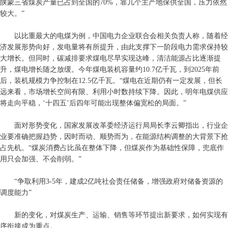
陕蒙三省煤炭产量已占到全国的70%，靠几个主产地保供全国，压力依然
较大。”
以比重最大的电煤为例，中国电力企业联合会相关负责人称，随着经
济发展形势向好，发电量将有所提升，由此支撑下一阶段电力需求保持较
大增长。但同时，碳减排要求煤电尽早实现达峰，清洁能源占比逐渐提
升，煤电增长随之放缓。今年煤电装机容量约10.7亿千瓦，到2025年前
后，装机规模力争控制在12.5亿千瓦。“煤电在近期仍有一定发展，但长
远来看，市场增长空间有限、利用小时数持续下降。因此，明年电煤供应
将走向平稳，‘十四五’后四年可能出现整体偏宽松的局面。”
面对形势变化，国家发展改革委经济运行局局长李云卿指出，行业企
业要准确把握趋势，因时而动、顺势而为，在能源结构调整的大背景下抢
占先机。“煤炭消费占比虽在整体下降，但煤炭作为基础性保障，兜底作
用只会加强、不会削弱。”
“争取利用3-5年，建成2亿吨社会责任储备，增强政府对储备资源的
调度能力”
新的变化，对煤炭生产、运输、销售等环节提出新要求，如何实现有
序衔接成为重点。