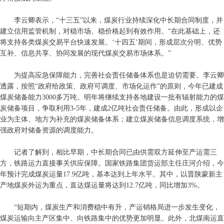
李云卿表示，“十三五”以来，煤炭行业持续深化中长期合同制度，并
建立信用监管机制，对稳市场、稳价格起到有效作用。“在此基础上，还
将支持各类煤炭交易平台快速发展。‘十四五’期间，形成层次分明、优势
互补、信息共享、协同发展的现代煤炭交易市场体系。”
为提高应急保障能力，完善社会责任储备体系也是迫切需要。李云卿
透露，按照“政府给政策、政府可调度、市场化运作”的原则，今年已建成
煤炭储备能力3000多万吨。明年将继续支持各地建设一批有辐射能力的煤
炭储备项目，争取利用3-5年，建成2亿吨社会责任储备。由此，形成以企
业为主体、地方为补充的煤炭储备体系；建立煤炭储备信息调度系统，增
强政府对储备资源的调度能力。
记者了解到，相比早期，中长期合同已由供需双方延伸至产运需三
方，铁路运力直接事关供应保障。国家铁路集团货运部主任庄河介绍，今
年预计完成煤炭运量17.9亿吨，基本达到上年水平。其中，以晋陕蒙新主
产地煤炭外运为重点，直达煤运量将达到12.7亿吨，同比增加3%。
“短期内，煤炭生产和消费稳中有升，产运销格局进一步发生变化，
煤炭运输向主产区集中、向铁路集中的优势更加明显。此外，北煤南运直