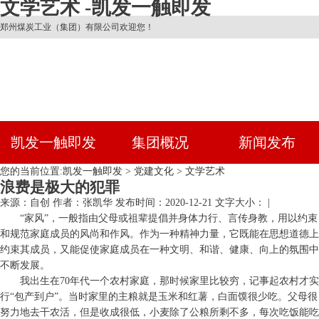
文学艺术 -凯发一触即发
郑州煤炭工业（集团）有限公司欢迎您！
凯发一触即发
集团概况
新闻发布
您的当前位置:
凯发一触即发
>
党建文化
>
文学艺术
浪费是极大的犯罪
来源：自创
作者：张凯华
发布时间：2020-12-21
文字大小： |
“家风”，一般指由父母或祖辈提倡并身体力行、言传身教，用以约束
和规范家庭成员的风尚和作风。作为一种精神力量，它既能在思想道德上
约束其成员，又能促使家庭成员在一种文明、和谐、健康、向上的氛围中
不断发展。
我出生在70年代一个农村家庭，那时候家里比较穷，记事起农村才实
行“包产到户”。当时家里的主粮就是玉米和红薯，白面馍很少吃。父母很
努力地去干农活，但是收成很低，小麦除了公粮所剩不多，每次吃饭能吃