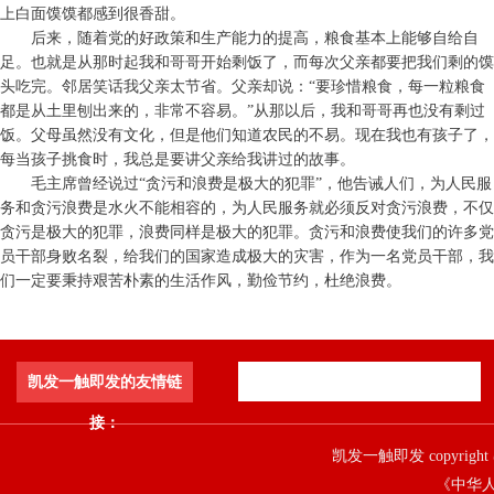
上白面馍馍都感到很香甜。
后来，随着党的好政策和生产能力的提高，粮食基本上能够自给自
足。也就是从那时起我和哥哥开始剩饭了，而每次父亲都要把我们剩的馍
头吃完。邻居笑话我父亲太节省。父亲却说：“要珍惜粮食，每一粒粮食
都是从土里刨出来的，非常不容易。”从那以后，我和哥哥再也没有剩过
饭。父母虽然没有文化，但是他们知道农民的不易。现在我也有孩子了，
每当孩子挑食时，我总是要讲父亲给我讲过的故事。
毛主席曾经说过“贪污和浪费是极大的犯罪”，他告诫人们，为人民服
务和贪污浪费是水火不能相容的，为人民服务就必须反对贪污浪费，不仅
贪污是极大的犯罪，浪费同样是极大的犯罪。贪污和浪费使我们的许多党
员干部身败名裂，给我们的国家造成极大的灾害，作为一名党员干部，我
们一定要秉持艰苦朴素的生活作风，勤俭节约，杜绝浪费。
凯发一触即发的友情链
接：
凯发一触即发 copyright 
《中华人