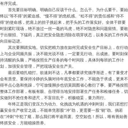
有序完成。
首先要目标明确。明确自己应该干什么、怎么干、为什么要干。要始
终以“等不得”的紧迫感、“慢不得”的危机感、“松不得”的责任感和“停不
得”的使命感，把肩上的担子挑起来，把手头的工作落实好。全体干群要
时刻紧盯现场，绝不放过一丝一毫的马虎，绝不对隐患和问题留情。要敢
于出狠招、下猛药，真正把安全隐患消除在萌芽状态，以务实的工作作风
向目标迈进。
其次要脚踏实地。切实把精力放在如何完成安全生产目标上，在行动
上与企业同频共振，决不能光说不练，一定要见行动、出成效。要时刻保
持清醒的头脑，严格按照生产任务的每个时间段，具体到每班的工作计
划，加强安全管理，严把现场安全生产关。
最后要稳扎稳打。欲速则不达，凡事都要讲究循序渐进，有了量变才
会有质变。要保持冷静的头脑对待年底安全工作，不能急于求成，更来不
得半点心急和焦躁，宁可放慢脚步也切莫因图省心敷衍了事。要严格按照
整体工作部署，有板有眼、合理得当地安排部署生产任务和检修任务，切
实做到不抢任务和进尺，不盲目乱干，积极稳妥，量力而行。
年终正是我们变压力为动力、化挑战为机遇的冲刺时刻，我们若想打
赢安全生产收官之战，不能单凭那股“冲”劲，更需要一股“韧”劲。倘若
在“冲刺”中犯了规，那么我们将半途而废、空空如也！所以，唯有善始善
终抓安全，方能稳操胜券。