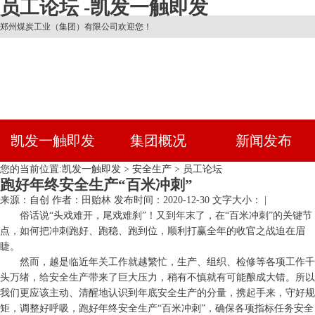
员工论坛 -凯发一触即发
郑州煤炭工业（集团）有限公司欢迎您！
凯发一触即发
集团概况
新闻发布
您的当前位置:
凯发一触即发
>
安全生产
>
员工论坛
跑好年终安全生产“百米冲刺”
来源：自创
作者：田贻林
发布时间：2020-12-30
文字大小： |
俗话说“头戏难开，尾戏难刹”！又到年末了，在“百米冲刺”的关键节
点，如何把冲刺跑好、跑稳、跑到位，顺利打赢全年的收官之战迫在眉
睫。
然而，越是临近年关工作就越繁忙，生产、组织、检修等各项工作千
头万绪，给安全生产带来了巨大压力，稍有不慎就有可能酿成大错。所以
我们更应该主动、清醒地认识到年底安全生产的分量，携起手来，守好规
矩，调整好呼吸，跑好年终安全生产“百米冲刺”，确保各项指标任务安全