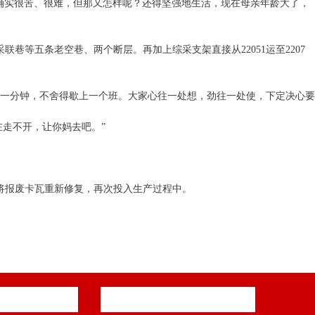
活确实很苦、很难，但那又怎样呢？还得坚强地生活，现在母亲年龄大了，
采联巷等五条老空巷、两个断层。再加上综采支架直接从22051运至2207
误一分钟，不舍得歇上一个班。大家心往一处想，劲往一处使，下定决心要
在走不开，让你妈去吧。”
将报废卡瓦重新修复，再次投入生产过程中。