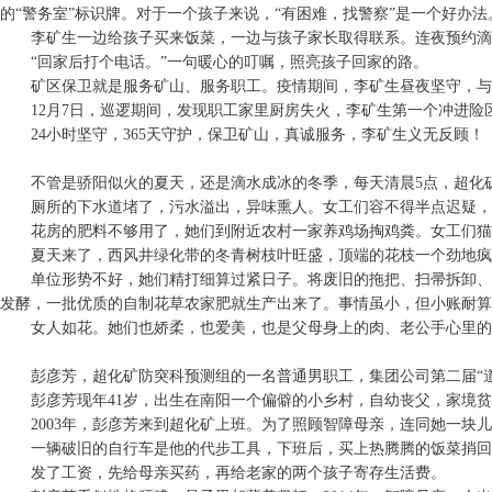
的“警务室”标识牌。对于一个孩子来说，“有困难，找警察”是一个好办法
李矿生一边给孩子买来饭菜，一边与孩子家长取得联系。连夜预约滴
“回家后打个电话。”一句暖心的叮嘱，照亮孩子回家的路。
矿区保卫就是服务矿山、服务职工。疫情期间，李矿生昼夜坚守，与
12月7日，巡逻期间，发现职工家里厨房失火，李矿生第一个冲进险
24小时坚守，365天守护，保卫矿山，真诚服务，李矿生义无反顾！
不管是骄阳似火的夏天，还是滴水成冰的冬季，每天清晨5点，超化
厕所的下水道堵了，污水溢出，异味熏人。女工们容不得半点迟疑，
花房的肥料不够用了，她们到附近农村一家养鸡场掏鸡粪。女工们猫
夏天来了，西风井绿化带的冬青树枝叶旺盛，顶端的花枝一个劲地疯
单位形势不好，她们精打细算过紧日子。将废旧的拖把、扫帚拆卸、
发酵，一批优质的自制花草农家肥就生产出来了。事情虽小，但小账耐算
女人如花。她们也娇柔，也爱美，也是父母身上的肉、老公手心里的
彭彦芳，超化矿防突科预测组的一名普通男职工，集团公司第二届“
彭彦芳现年41岁，出生在南阳一个偏僻的小乡村，自幼丧父，家境贫
2003年，彭彦芳来到超化矿上班。为了照顾智障母亲，连同她一块
一辆破旧的自行车是他的代步工具，下班后，买上热腾腾的饭菜捎回
发了工资，先给母亲买药，再给老家的两个孩子寄存生活费。