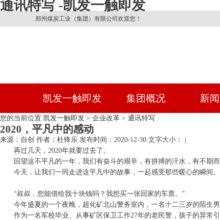
通讯特写 -凯发一触即发
郑州煤炭工业（集团）有限公司欢迎您！
凯发一触即发
集团概况
新闻
您的当前位置:
凯发一触即发
>
企业改革
>
通讯特写
2020，平凡中的感动
来源：自创
作者：杜锋乐
发布时间：2020-12-30
文字大小： |
再过几天，2020年就要过去了。
回望这不平凡的一年，我们有奋斗的艰辛，有拼搏的汗水，有不期
今天，让我们一同走进这平凡中的故事，一起感受那些暖心的瞬间。
“叔叔，您能借给我十块钱吗？我想买一张回家的车票。”
今年盛夏的一个夜晚，超化矿北山警务室内，一名十二三岁的陌生男
作为一名军校毕业、从事矿区保卫工作27年的老民警，孩子的异常