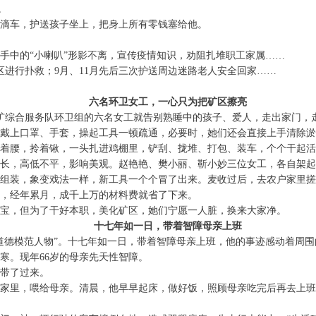
。
滴车，护送孩子坐上，把身上所有零钱塞给他。
手中的“小喇叭”形影不离，宣传疫情知识，劝阻扎堆职工家属……
区进行扑救；9月、11月先后三次护送周边迷路老人安全回家……
六名环卫女工，一心只为把矿区擦亮
矿综合服务队环卫组的六名女工就告别熟睡中的孩子、爱人，走出家门，
戴上口罩、手套，操起工具一顿疏通，必要时，她们还会直接上手清除淤
着腰，拎着锹，一头扎进鸡棚里，铲刮、拢堆、打包、装车，个个干起活
长，高低不平，影响美观。赵艳艳、樊小丽、靳小妙三位女工，各自架起
组装，象变戏法一样，新工具一个个冒了出来。麦收过后，去农户家里
，经年累月，成千上万的材料费就省了下来。
宝，但为了干好本职，美化矿区，她们宁愿一人脏，换来大家净。
十七年如一日，带着智障母亲上班
道德模范人物”。十七年如一日，带着智障母亲上班，他的事迹感动着周围
寒。现年66岁的母亲先天性智障。
儿带了过来。
家里，喂给母亲。清晨，他早早起床，做好饭，照顾母亲吃完后再去上班