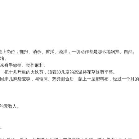
走上岗位，拖扫、消杀、擦拭、浇灌，一切动作都是那么地娴熟、自然。
堵。
来身手敏捷、动作麻利。
一把十几斤重的大铁剪，顶着30几度的高温将花草修剪平整。
搓回来几麻袋麦糠，与锯沫、鸡粪混合后，蒙上一层塑料布，经过一个月的
的无数人。
。