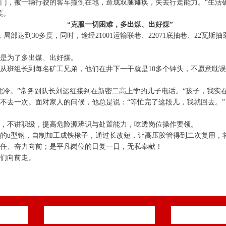
人出门，被一辆行驶的客车撞倒在地，造成双腿瘫痪，失去行走能力。“生
笑。
“克服一切困难，多出煤、出好煤”
局部达到30多度，同时，途经21001运输联巷、22071底抽巷、22瓦斯抽
是为了多出煤、出好煤。
，从班组长到每名矿工兄弟，他们在井下一干就是10多个钟头，不愿意耽
觉冷。”常务副队长刘运红接到在新密二高上学的儿子电话。“孩子，我实
不去一次。面对家人的问候，他总是说：“等忙完了这段儿，我就回去。”
，不讲职级，提高危险源辨识与处置能力，吃透岗位操作要领。
的u型钢，自制加工成铁椽子，通过长改短，让高压胶管得到二次复用，
任、奋力向前；是平凡岗位的日复一日，无私奉献！
们向前走。