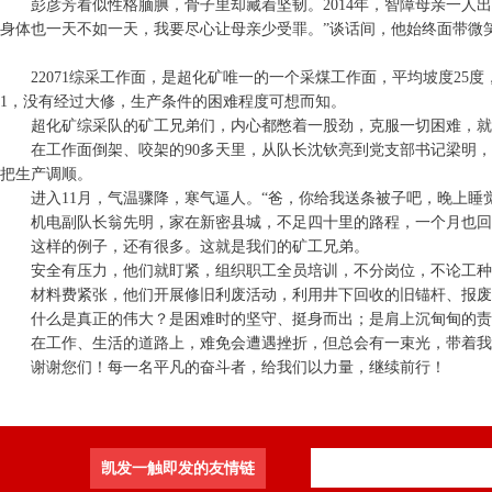
彭彦芳看似性格腼腆，骨子里却藏着坚韧。2014年，智障母亲一
身体也一天不如一天，我要尽心让母亲少受罪。”谈话间，他始终面带微
22071综采工作面，是超化矿唯一的一个采煤工作面，平均坡度25度，
1，没有经过大修，生产条件的困难程度可想而知。
超化矿综采队的矿工兄弟们，内心都憋着一股劲，克服一切困难，就
在工作面倒架、咬架的90多天里，从队长沈钦亮到党支部书记梁明
把生产调顺。
进入11月，气温骤降，寒气逼人。“爸，你给我送条被子吧，晚上睡
机电副队长翁先明，家在新密县城，不足四十里的路程，一个月也回
这样的例子，还有很多。这就是我们的矿工兄弟。
安全有压力，他们就盯紧，组织职工全员培训，不分岗位，不论工种
材料费紧张，他们开展修旧利废活动，利用井下回收的旧锚杆、报废
什么是真正的伟大？是困难时的坚守、挺身而出；是肩上沉甸甸的责
在工作、生活的道路上，难免会遭遇挫折，但总会有一束光，带着我
谢谢您们！每一名平凡的奋斗者，给我们以力量，继续前行！
凯发一触即发的友情链