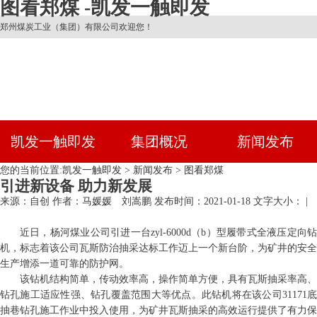
图看郑煤 -凯发一触即发
郑州煤炭工业（集团）有限公司欢迎您！
凯发一触即发
集团概况
新闻发布
您的当前位置:
凯发一触即发
>
新闻发布
>
图看郑煤
引进新设备 助力新发展
来源：自创
作者：马媛媛 刘嵩鹏
发布时间：2021-01-18
文字大小： |
近日，杨河煤业公司引进一台zyl-6000d（b）型履带式全液压定向钻
机，标志着该公司瓦斯防治抽采达标工作迈上一个新台阶，为矿井的安全
生产增添一道可靠的防护网。
该钻机结构简单，传动效率高，操作简单方便，具有瓦斯抽采率高、
钻孔施工适应性强、钻孔覆盖范围大等优点。此钻机将在该公司31171底
抽巷钻孔施工作业中投入使用，为矿井瓦斯抽采的高效运行提供了有力保