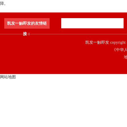
障。
凯发一触即发的友情链
接：
凯发一触即发 copyright 
《中华人
地
网站地图