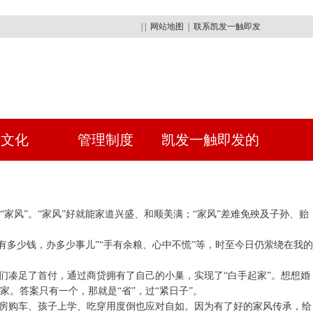
| |
网站地图
|
联系凯发一触即发
建文化
管理制度
凯发一触即发的
人才招聘
家风”。“家风”好就能家道兴盛、和顺美满；“家风”差难免殃及子孙、贻
有多少钱，办多少事儿”“手有余粮、心中不慌”等，时至今日仍萦绕在我的
我们凑足了首付，通过商贷拥有了自己的小巢，实现了“白手起家”。想想婚
。答案只有一个，那就是“省”，过“紧日子”。
买房购车、孩子上学、吃穿用度倒也应对自如。因为有了好的家风传承，给