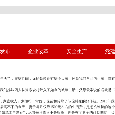
发布
企业改革
安全生产
党
年头了，在这期间，无论是超化矿这个大家，还是我们自己的小家，都有“
我们姊妹四人从豫东农村带入了如今的城镇生活，父母最常说的话就是 “
。
式，家庭收支计划做得非常好，保留和传承了节俭持家的好传统。2013年
高不下的今天，妻子每月仅靠1500元左右的生活费，是怎么维持的这个家
向阳花木早逢春”，尽管每月收入不是很高，但是有了妻子的计划调度，