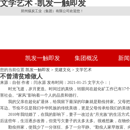
文学艺术 -凯发一触即发
郑州煤炭工业（集团）有限公司欢迎您！
凯发一触即发
集团概况
新闻
您的当前位置:
凯发一触即发
>
党建文化
>
文学艺术
不曾清贫难做人
来源：自创
作者：闫永源
发布时间：2021-01-25
文字大小： |
时光飞逝，岁月更迭。时间过的真快，转眼间在超化矿工作已有17个
害社会。“家风”影响着一个人的品质和德行。
我的父亲在超化矿退休，给我留下最深的印象就是勤俭持家。父母把
耳边。节俭不仅是我们中华民族的传统美德，更是父母传承给我们的美德
2010年我结婚了，在我的影响下，妻子一改过去“月光族”的生活方
后这些年，生活逐步改善，但觉亏欠妻子的太多太多。很难想象，在物价居
勤俭持家，使我少了一分张狂、多了一分平静。“勤俭人家早致富、