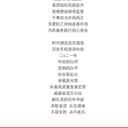
基层组织巩固提升
巡视整改精准监督
干事担当作风纯正
关爱职工持续改善环境
为民服务践行初心使命
时代潮流浩浩荡荡
历史车轮滚滚向前
二ο二一年
年轻的白坪
坚韧的白坪
站在新起点
承载新光荣
向着高质量发展宏景
砥砺奋进又出征
献礼党的百年华诞
高歌奋进 众志成城
不获全胜 决不收兵