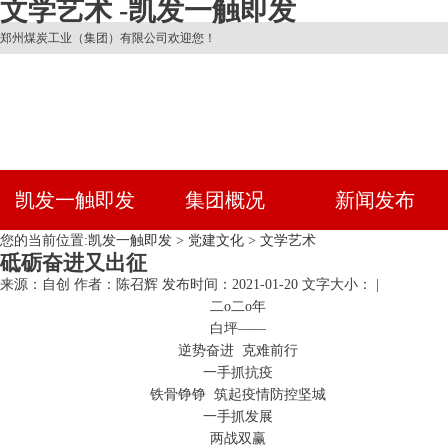
文学艺术 -凯发一触即发
郑州煤炭工业（集团）有限公司欢迎您！
凯发一触即发
集团概况
新闻发布
您的当前位置:
凯发一触即发
>
党建文化
>
文学艺术
砥砺奋进又出征
来源：自创
作者：陈召辉
发布时间：2021-01-20
文字大小： |
二ο二ο年
白坪——
逆势奋进 克难前行
一手抓抗疫
铁骨铮铮 筑起疫情防控坚城
一手抓发展
两战双赢