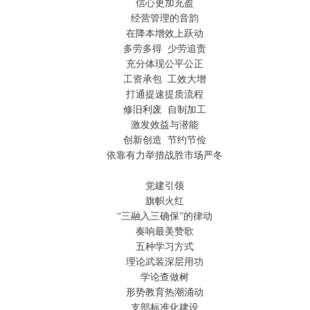
信心更加充盈
经营管理的音韵
在降本增效上跃动
多劳多得 少劳追责
充分体现公平公正
工资承包 工效大增
打通提速提质流程
修旧利废 自制加工
激发效益与潜能
创新创造 节约节俭
依靠有力举措战胜市场严冬
党建引领
旗帜火红
“三融入三确保”的律动
奏响最美赞歌
五种学习方式
理论武装深层用功
学论查做树
形势教育热潮涌动
支部标准化建设