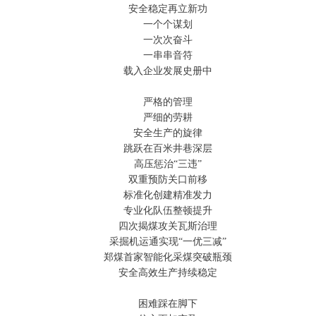
安全稳定再立新功
一个个谋划
一次次奋斗
一串串音符
载入企业发展史册中
严格的管理
严细的劳耕
安全生产的旋律
跳跃在百米井巷深层
高压惩治“三违”
双重预防关口前移
标准化创建精准发力
专业化队伍整顿提升
四次揭煤攻关瓦斯治理
采掘机运通实现“一优三减”
郑煤首家智能化采煤突破瓶颈
安全高效生产持续稳定
困难踩在脚下