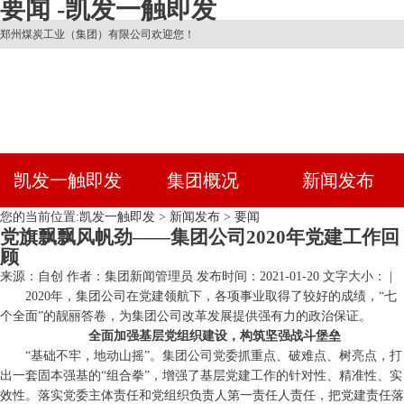
要闻 -凯发一触即发
郑州煤炭工业（集团）有限公司欢迎您！
凯发一触即发
集团概况
新闻发布
您的当前位置:
凯发一触即发
>
新闻发布
>
要闻
党旗飘飘风帆劲——集团公司2020年党建工作回
顾
来源：自创
作者：集团新闻管理员
发布时间：2021-01-20
文字大小： |
2020年，集团公司在党建领航下，各项事业取得了较好的成绩，“七
个全面”的靓丽答卷，为集团公司改革发展提供强有力的政治保证。
全面加强基层党组织建设，构筑坚强战斗堡垒
“基础不牢，地动山摇”。集团公司党委抓重点、破难点、树亮点，打
出一套固本强基的“组合拳”，增强了基层党建工作的针对性、精准性、实
效性。落实党委主体责任和党组织负责人第一责任人责任，把党建责任落