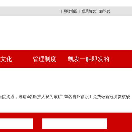
| |
网站地图
|
联系凯发一触即发
建文化
管理制度
凯发一触即发的
人才招聘
沟通，邀请4名医护人员为该矿138名省外籍职工免费做新冠肺炎核酸