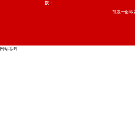
接：
凯发一触即发 co
网站地图