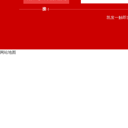
接：
凯发一触即发 co
网站地图