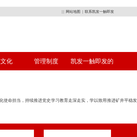
| |
网站地图
|
联系凯发一触即发
建文化
管理制度
凯发一触即发的
人才招聘
强化使命担当，持续推进党史学习教育走深走实，学以致用推进矿井平稳发