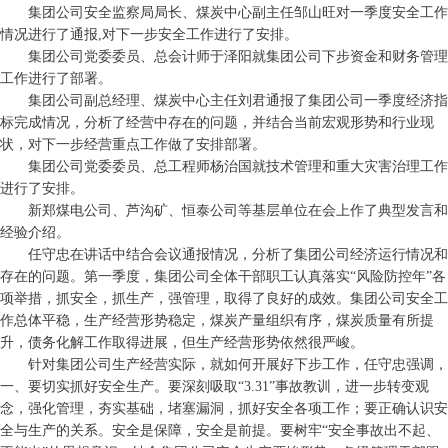
集团公司安全监察局局长、煤炭中心副主任邹山旺对一季度安全工作
情况进行了通报,对下一步安全工作进行了安排。
集团公司党委委员、总会计师于泽阳就集团公司下步资金和财务管理
工作进行了部署。
集团公司副总经理、煤炭中心主任刘君通报了集团公司一季度经济指
标完成情况，分析了经营中存在的问题，并结合当前宏观形势和行业现
状，对下一步经营重点工作做了安排部署。
集团公司党委委员、总工程师杨治国就技术管理和重大灾害治理工作
进行了安排。
新郑煤电公司、芦沟矿、恒泰公司等基层单位在会上作了典型发言和
经验介绍。
任守忠在讲话中结合会议通报情况，分析了集团公司经济运行情况和
存在的问题。第一季度，集团公司全体干部职工认真落实“风险防控年”各
项举措，抓安全，抓生产，强管理，取得了良好的成效。集团公司安全工
作总体平稳，生产经营形势稳定，煤炭产量组织有序，煤炭质量有所提
升，债务化解工作取得进展，但生产经营形势依然很严峻。
针对集团公司生产经营实际，就如何开展好下步工作，任守忠强调，
一、要切实抓好安全生产。要深刻吸取“3.31”事故教训，进一步转变观
念，强化管理，夯实基础，堵塞漏洞，抓好安全各项工作；要正确认识安
全与生产的关系。安全是保障，安全是前提。要树牢“安全事故出不起、