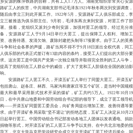
乡安源的株萍铁路的合称，共有工人1.7万人。湖南党组织非常关心安源
路矿工人的疾苦，中共湖南支部书记毛泽东1921年秋冬两次到安源调查，
随后由李立三到此开展工作。1922年5月，安源路矿工人俱乐部成立，李
立三被推选为俱乐部主任。9月初，毛泽东再次来到安源，对罢工作了部
署。接着，党组织又派刘少奇到安源，加强对罢工的领导。经过充分准
备，安源路矿工人于9月14日举行大罢工，提出保障工人权利、增加工
资、改善待遇、发清欠饷、废除封建把头制等17项要求。由于工人的英勇
斗争和社会各界的声援，路矿当局不得不于9月18日派出全权代表，同工
人俱乐部的代表正式签订有13款内容的条约，接受工人们提出的大部分要
求。这次罢工是中国共产党第一次独立领导并取得完全胜利的工人斗争，
提高了党组织在工人群众中的威信，扩大了党和工人阶级在全国的政治影
响。
安源路矿工人罢工不久，开滦五矿工人举行了同盟大罢工。开滦五矿
包括唐山、赵各庄、林西、马家沟和唐家庄等五个矿区，是当时中国规模
最大和最早采用新式技术开采的煤矿，矿工共约5万人。1922年10月19
日，在中共唐山地委和中国劳动组合书记部的领导下，成立了罢工领导机
构——开滦五矿同盟罢工委员会，向矿务局提出增加工资、改善待遇等要
求。由于开滦矿务局采取“坚不退让”的拒绝态度，五矿工人决定从10月23
日起举行罢工。中国劳动组合书记部发动各地工人团体以发表通电、捐款
捐物等形式，对开滦五矿的工人罢工斗争予以支持。在中共北京地委的指
导下，北京大学马克思学说研究会成立北京开滦矿工罢工经济后援会，同