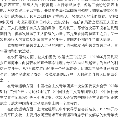
时发表宣言，组织人员上街募捐，举行示威游行。各地工会纷纷发表通
电，对这次罢工予以声援。开滦矿务局和军阀政府勾结，调集军警3000多
人实行武力镇压，10月26日制造了重伤7人、轻伤57人的流血惨案。坚持2
0多天后，考虑到罢工旷日持久、难以坚持，在矿务局适当提高工人工资
后，工人们接受了有关方面的调停，忍痛复工。尽管这次罢工没有达到预
期目的，但再次显示了工人阶级的力量，它是继香港海员罢工之后，又一
次规模很大的直接反对帝国主义的斗争，在国内外都产生了重大影响。
党在集中力量领导工人运动的同时，也积极发动和领导农民运动、青
年运动和妇女运动。
在农民运动方面，被人们誉为“农运大王”的彭湃，1922年6月回到家
乡广东海丰，向贫苦农民宣传革命道理，号召农民组织起来，为自己的利
益开展斗争。从7月成立赤山约第一个秘密农会，到1922年底全县已有12
个约、98个乡建立了农会，会员发展到2万户，人数占全县总人口的四分
之一。
在青年运动方面，中国社会主义青年团第一次全国代表大会于1922年
5月在广州召开，讨论和通过了《中国社会主义青年团纲领》《中国社会
主义青年团章程》等六个决议案。这次大会宣告中国社会主义青年团正式
成立，成为中国青年运动发展史上的一个里程碑。
在妇女运动方面，上海党组织以中华女界联合会的名义，1922年开办
上海平民女校，主要招收渴望追求革命真理和有志于妇女解放的女青年或