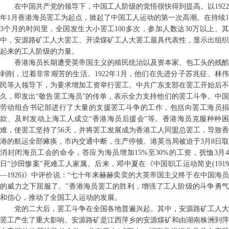
在中国共产党的领导下，中国工人阶级的觉悟很快得到提高。以1922
年1月香港海员罢工为起点，掀起了中国工人运动的第一次高潮。在持续1
3个月的时间里，全国发生大小罢工100多次，参加人数达30万以上。其
中，安源路矿工人大罢工、开滦煤矿工人大罢工最具代表性，显示出组织
起来的工人阶级的力量。
香港海员长期遭受英帝国主义的殖民统治以及资本家、包工头的残酷
剥削，过着非常艰苦的生活。1922年1月，他们在先进分子苏兆征、林伟
民等人领导下，为要求增加工资举行罢工。中共广东支部在罢工开始后不
久，即发出“敬告罢工海员”的传单，表示全力支持他们的罢工斗争。中国
劳动组合书记部进行了大量的支援罢工斗争的工作，包括向罢工海员捐
款、及时发动上海工人成立“香港海员后援会”等。香港海员克服种种困
难，使罢工坚持了56天，并将罢工发展成为香港工人同盟总罢工，导致香
港的航运全部瘫痪，市内交通中断，生产停顿。港英当局被迫于3月8日取
消封闭海员工会的命令，答应为海员增加15%至30%的工资，抚恤3月4
日“沙田惨案”死难工人家属。后来，邓中夏在《中国职工运动简史(1919
—1926)》中评价说：“七十年来赫赫奕奕的大英帝国主义终于在中国海员
的威力之下屈服了。”香港海员罢工的胜利，增强了工人阶级的斗争勇气
和信心，推动了全国工人运动的发展。
党的二大后，罢工斗争在全国各地普遍兴起。其中，安源路矿工人大
罢工产生了重大影响。安源路矿是江西萍乡的安源煤矿和由湖南株洲到萍