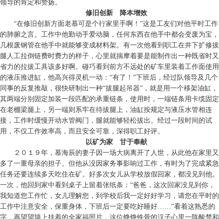
领导的肯定和赞扬。
修旧创新 降本增效
“在修旧创新方面老慕可是个行家里手啊！”这是工友们对他平时工作
的肺腑之言。工作中他勤动手爱动脑，任何东西在他手中都会变废为宝，
几根废钢管在他手中就能够变成材料架。有一次他看到职工在井下扩修拔
腿人工拉倒链费时费力的样子，心里就揣摩着要是能制作出一种既省时又
省力的拉拔工具该多好啊。碰巧看到前方不远处的矿车里装着工作面使用
的液压推进缸，他高兴得灵机一动：“有了！”下班后，经过队领导及几个
同事的反复推敲，很快研制出一种“拔腿起吊器”，就是用一个移架油缸，
其两端分别固定加装一段匹配的承重链条，使用时，一端链条用卡缆固定
在老棚梁腿上，另一端则系牢在待拔腿上，油缸按规定与液压水管相连
接，工作时缓慢开动水管阀门，腿就能够轻松拔出。经过一段时间的试
用，不仅工作效率高，而且安全可靠，深得职工好评。
以矿为家 甘于奉献
２０１９年，慕海辰的妻子因一场大病离开了人世，从此他在家里又
多了一重母亲的担子。但他从没因家务事影响过工作，有时为了完成紧急
任务还要连续多天吃住在矿。好多次女儿从学校放假回家，都没见到他。
一次，他回到家中看到桌子上留着张纸条：“爸爸，这次回家没见到你，
我知道您工作忙，女儿理解您，到学校后我一定好好学习，请您在平时的
工作中注意安全，保重身体，下班后一定要吃好睡好……”看着这熟悉的
字，再望望墙上挂着的全家福照片，这位铮铮铁骨的汉子心里一阵酸楚和