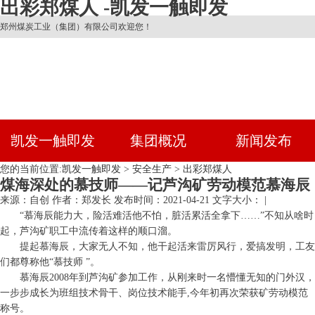
出彩郑煤人 -凯发一触即发
郑州煤炭工业（集团）有限公司欢迎您！
凯发一触即发
集团概况
新闻发布
您的当前位置:
凯发一触即发
>
安全生产
>
出彩郑煤人
煤海深处的慕技师——记芦沟矿劳动模范慕海辰
来源：自创
作者：郑发长
发布时间：2021-04-21
文字大小： |
“慕海辰能力大，险活难活他不怕，脏活累活全拿下……”不知从啥时
起，芦沟矿职工中流传着这样的顺口溜。
提起慕海辰，大家无人不知，他干起活来雷厉风行，爱搞发明，工友
们都尊称他“慕技师 ”。
慕海辰2008年到芦沟矿参加工作，从刚来时一名懵懂无知的门外汉，
一步步成长为班组技术骨干、岗位技术能手,今年初再次荣获矿劳动模范
称号。