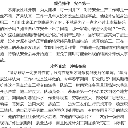
规范操作 安全第一
慕海辰性格开朗，为人随和，可一到井下，对待安全生产工作却是一
丝不苟、严肃认真，工作十几年来没有发生过磕碰事故。他经常告诫身边
职工：“咱们出来工作到底是为了啥，不就是为了一家老小过上幸福快乐
的日子吗？如果自己在安全上出了问题，那一家老小该怎么办呢？”一次
在21煤柱面运输顺槽锚网支护段扩修刷帮过程中，当班职工赵某为了赶进
度，没有对原有被挤压弯曲的锚索绳采取防崩措施，就开始施工。正在一
旁施工的慕海辰发现后，立即叫停赵某作业，帮助他一起加固锚索防崩措
施，待确认安全后再开始施工，避免了随时可能会出现的锚索外弹伤人事
故。
攻坚克难 冲锋在前
“
险活难活一定要冲在前，只有在这里才能够得到更好的锻炼。”慕海
辰这样认为，工作中也是这样做的。今年春节期间，矿党政把21回风顺槽
扩修这个重点难点工程交由煤巷一队施工，时间紧任务重且现场淋水巷道
变形严重，施工难度大。队动员会上，慕海辰第一个报名要求到这个地方
施工。期间面对巷道淋水、作业环境差、劳动强度大，部分职工思想发生
动摇，慕海辰一边同大家一起施工，一边对工友们进行思想开导，稳定职
工情绪。他自己更是勇敢上前护帮护顶处理隐患，有时在雨具不足的情况
下，他的衣服往往会被淋水湿透。在他的带动感召下，工友们干劲倍增，
现场扩修进展顺利，质量达标，而且比原计划工期提前3班完工，得到矿