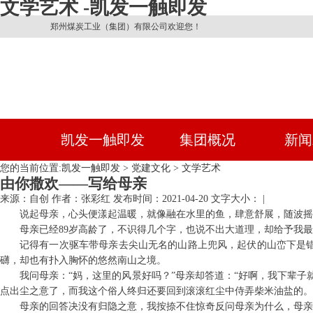
文学艺术 -凯发一触即发
郑州煤炭工业（集团）有限公司欢迎您！
凯发一触即发
集团概况
新闻
您的当前位置:
凯发一触即发
>
党建文化
>
文学艺术
由你撒欢——写给母亲
来源：自创
作者：张彩红
发布时间：2021-04-20
文字大小： |
说起母亲，心头便漾起温暖，就像融在水里的鱼，肆意舒展，随波摇
母亲已经89岁高龄了，不识得几个字，也说不出大道理，却给予我
记得有一次驱车带母亲去尖山无名的山路上兜风，起伏的山峦下是
礴，却也有扑入胸怀的悠然南山之境。
我问母亲：“妈，这里的风景好吗？”母亲却答道：“好啊，我下辈
点出尘之意了，而我这个俗人终归还要回到滚滚红尘中侍弄柴米油盐的。
母亲的回答决没有归隐之意，我按捺不住惊奇反问母亲为什么，母亲说