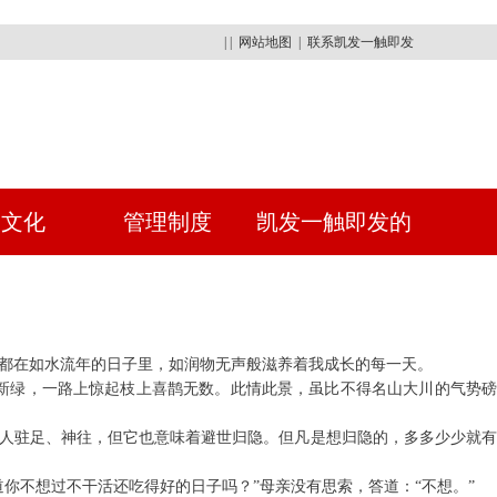
| |
网站地图
|
联系凯发一触即发
建文化
管理制度
凯发一触即发的
人才招聘
韧都在如水流年的日子里，如润物无声般滋养着我成长的每一天。
新绿，一路上惊起枝上喜鹊无数。此情此景，虽比不得名山大川的气势磅
令人驻足、神往，但它也意味着避世归隐。但凡是想归隐的，多多少少就有
你不想过不干活还吃得好的日子吗？”母亲没有思索，答道：“不想。”