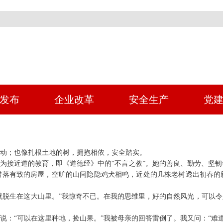
发布
企业改革
安全生产
党
动；也像扎根土地的树，拥抱相依，安全踏实。
最为接近道的教育，即《道德经》中的“不言之教”。她的善良、勤劳、坚
错落有致的房屋，空旷的山间隐隐鸡犬相鸣，近处的几株老树透出初春的
子就脱生在这大山里。”我惊奇不已。在我的思维里，好的自然风光，可以
：“可以在这里种地，捡山果。”我被母亲的回答雷倒了。我又问：“难道