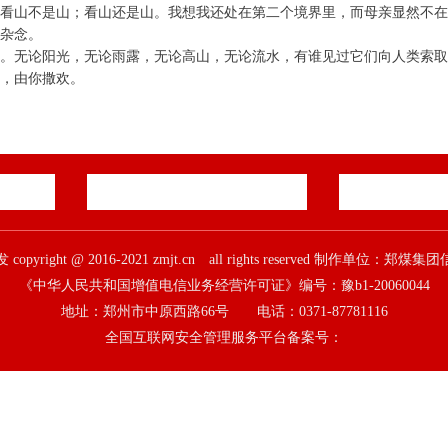
看山不是山；看山还是山。我想我还处在第二个境界里，而母亲显然不
杂念。
。无论阳光，无论雨露，无论高山，无论流水，有谁见过它们向人类索
，由你撒欢。
pyright @ 2016-2021 zmjt.cn all rights reserved 制作单位：
《中华人民共和国增值电信业务经营许可证》编号：豫b1-20060044
地址：郑州市中原西路66号 电话：0371-87781116
全国互联网安全管理服务平台备案号：