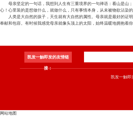
母亲坚定的一句话，我想到人生有三重境界的一句禅语：看山是山；
心！心里装的是想做什么，就做什么，只有事情本身，从未被物欲沾染的
人类是大自然的孩子，天生就有大自然的属性。母亲就是最好的证明
奉献和包容。有时候我感觉母亲就像头顶上的太阳，始终温暖地拥抱着你
凯发一触即发的友情链
接：
凯发一触即发 co
网站地图