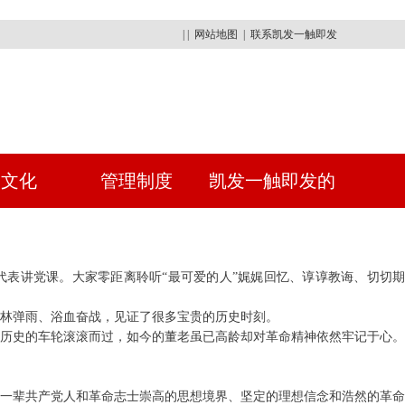
| |
网站地图
|
联系凯发一触即发
建文化
管理制度
凯发一触即发的
人才招聘
员代表讲党课。大家零距离聆听“最可爱的人”娓娓回忆、谆谆教诲、切切期
次枪林弹雨、浴血奋战，见证了很多宝贵的历史时刻。
。历史的车轮滚滚而过，如今的董老虽已高龄却对革命精神依然牢记于心。
老一辈共产党人和革命志士崇高的思想境界、坚定的理想信念和浩然的革命