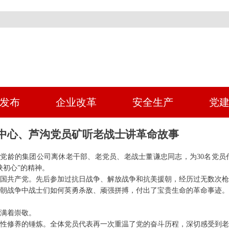
发布
企业改革
安全生产
党
中心、芦沟党员矿听老战士讲革命故事
3年党龄的集团公司离休老干部、老党员、老战士董谦忠同志，为30名党
映初心”的精神。
加入中国共产党。先后参加过抗日战争、解放战争和抗美援朝，经历过无数
朝战争中战士们如何英勇杀敌、顽强拼搏，付出了宝贵生命的革命事迹
满着崇敬。
性修养的锤炼。全体党员代表再一次重温了党的奋斗历程，深切感受到