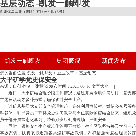
基层动态 -凯发一触即发
郑州煤炭工业（集团）有限公司欢迎您！
凯发一触即发
集团概况
新闻发布
您的当前位置:
凯发一触即发
>
企业改革
>
基层动态
大平矿学党史保安全
来源：自创
作者：张慧晓
发布时间：2021-05-16
文字大小： |
近日，大平矿结合现阶段工作情况，通过开展专项学习研讨、党支部
主题日活动等多种形式，确保矿井安全生产。
该矿从基层党支部安全管理抓起，充分利用宣传栏、微信公众号等多
种载体，引导党员干部将党史学习教育与岗位实际紧密结合起来，组织党
员干部开展常态化学习，带领好班组勤走现场，严抓安全。
同时，狠抓安全生产标准化管理不放松，生产区队坚持每天学习一起
事故案例，认真吸取近期各类煤矿事故教训，严抓措施制度在现场的落