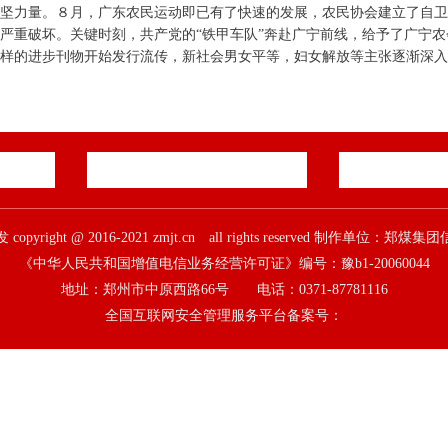
坚力量。８月，广东农民运动即已有了快速的发展，农民协会建立了自卫军
严重破坏。关键时刻，共产党的“铁甲车队”奔赴广宁前线，给予了广宁
样的进步刊物开始发行流传，新社会男女平等，妇女解放等主张逐渐深入
pyright @ 2016-2021 zmjt.cn all rights reserved 制作单位：
《中华人民共和国增值电信业务经营许可证》编号：豫b1-20060044
地址：郑州市中原西路66号 电话：0371-87781116
全国互联网安全管理服务平台备案号：