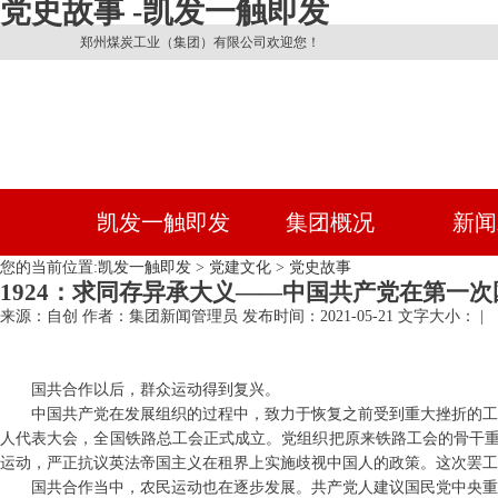
党史故事 -凯发一触即发
郑州煤炭工业（集团）有限公司欢迎您！
凯发一触即发
集团概况
新闻
您的当前位置:
凯发一触即发
>
党建文化
>
党史故事
1924：求同存异承大义——中国共产党在第一
来源：自创
作者：集团新闻管理员
发布时间：2021-05-21
文字大小： |
国共合作以后，群众运动得到复兴。
中国共产党在发展组织的过程中，致力于恢复之前受到重大挫折的工
人代表大会，全国铁路总工会正式成立。党组织把原来铁路工会的骨干重
运动，严正抗议英法帝国主义在租界上实施歧视中国人的政策。这次罢工
国共合作当中，农民运动也在逐步发展。共产党人建议国民党中央重