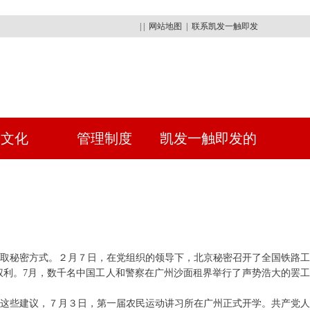
| |
网站地图
|
联系凯发一触即发
建文化
管理制度
凯发一触即发的
人才招聘
采取秘密方式。２月７日，在党组织的领导下，北京秘密召开了全国铁路工
利。7月，数千名中
国工人和警察在广州沙面租界举行了声势浩大的罢
视这些建议，７月３日，第一届农民运动讲习所在广州正式开学。共产党人