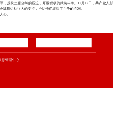
，反抗土豪劣绅的压迫，开展积极的武装斗争。12月12日，共产党人彭
农会减租运动很大的支持，协助他们取得了斗争的胜利。
人心。
郑煤集团信息管理中心