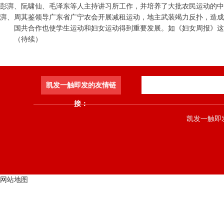
彭湃、阮啸仙、毛泽东等人主持讲习所工作，并培养了大批农民运动的中
湃、周其鉴领导广东省广宁农会开展减租运动，地主武装竭力反扑，造成
国共合作也使学生运动和妇女运动得到重要发展。如《妇女周报》这
（待续）
凯发一触即发的友情链
接：
凯发一触即发 co
网站地图