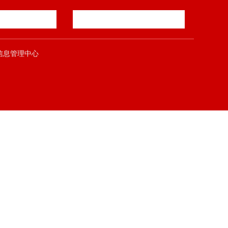
郑煤集团信息管理中心