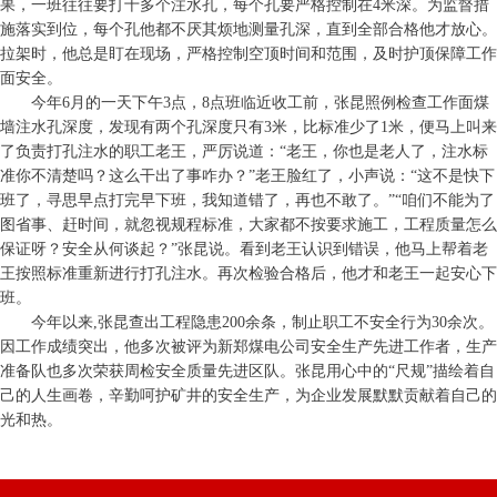
果，一班往往要打十多个注水孔，每个孔要严格控制在4米深。为监督措
施落实到位，每个孔他都不厌其烦地测量孔深，直到全部合格他才放心。
拉架时，他总是盯在现场，严格控制空顶时间和范围，及时护顶保障工作
面安全。
今年6月的一天下午3点，8点班临近收工前，张昆照例检查工作面煤
墙注水孔深度，发现有两个孔深度只有3米，比标准少了1米，便马上叫来
了负责打孔注水的职工老王，严厉说道：“老王，你也是老人了，注水标
准你不清楚吗？这么干出了事咋办？”老王脸红了，小声说：“这不是快下
班了，寻思早点打完早下班，我知道错了，再也不敢了。”“咱们不能为了
图省事、赶时间，就忽视规程标准，大家都不按要求施工，工程质量怎么
保证呀？安全从何谈起？”张昆说。看到老王认识到错误，他马上帮着老
王按照标准重新进行打孔注水。再次检验合格后，他才和老王一起安心下
班。
今年以来,张昆查出工程隐患200余条，制止职工不安全行为30余次。
因工作成绩突出，他多次被评为新郑煤电公司安全生产先进工作者，生产
准备队也多次荣获周检安全质量先进区队。张昆用心中的“尺规”描绘着自
己的人生画卷，辛勤呵护矿井的安全生产，为企业发展默默贡献着自己的
光和热。