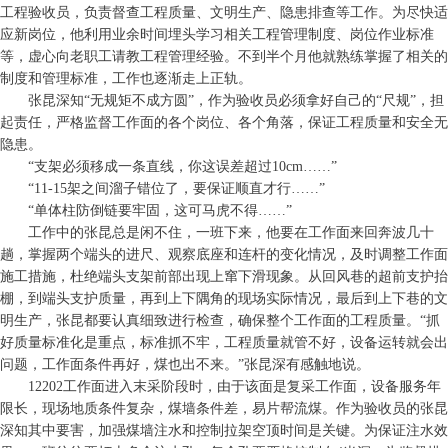
工程验收员，负责督查工程质量、文明生产、隐患排查等工作。为尽快适
应新岗位，他利用业余时间埋头学习相关工程管理制度、岗位作业标准
等，虚心向老职工请教工程管理经验。不到半个月他就熟练掌握了相关的
制度和管理标准，工作也逐渐走上正轨。
张昆深知“无规矩不成方圆”，作为验收员必须拿好自己的“尺规”，担
起责任，严格监督工作面的各个岗位、各个角落，保证工程质量和安全无
隐患。
“支架必须移成一条直线，你这误差超过10cm……”
“11-15架之间溜子错位了，要保证顺直才行……”
“单体柱防倒链要牢固，这可马虎不得……”
工作中的张昆总是闲不住，一班下来，他要在工作面来回奔波几十
趟，掌握两个端头的进尺、观察底座和连杆的变化情况，及时调整工作面
施工措施，杜绝端头支架前部出现上窜下滑现象。从回风巷的超前支护抬
棚，到端头支护质量，再到上下隅角的现场实际情况，最后到上下巷的文
明生产，张昆都要认真细致进行检查，确保整个工作面的工程质量。“抓
好质量标准化是重点，标准抓不牢，工程质量就管不好，设备运转就会出
问题，工作面条件再好，煤也出不来。”张昆深有感触地说。
12202工作面进入末采阶段时，由于该面是复采工作面，设备服务年
限长，现场地质条件复杂，煤墙条件差，易片帮流煤。作为验收员的张昆
深知其中要害，加强煤墙注水和控制拉架空顶时间是关键。为保证注水效