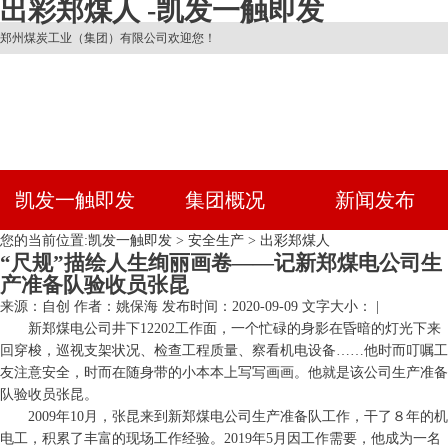
出彩郑煤人 -凯发一触即发
郑州煤炭工业（集团）有限公司欢迎您！
凯发一触即发
集团概况
新闻发布
您的当前位置:
凯发一触即发
>
安全生产
>
出彩郑煤人
“尺规”描绘人生绚丽画卷——记新郑煤电公司生
产准备队验收员张昆
来源：自创
作者：姚保海
发布时间：2020-09-09
文字大小： |
新郑煤电公司井下12202工作面，一个忙碌的身影在昏暗的灯光下来
回穿梭，巡视支架状况、检查工程质量、察看机电设备……他时而叮嘱工
友注意安全，时而在随身带的小本本上写写画画。他就是该公司生产准备
队验收员张昆。
2009年10月，张昆来到新郑煤电公司生产准备队工作，干了８年的机
电工，积累了丰富的现场工作经验。2019年5月因工作需要，他成为一名